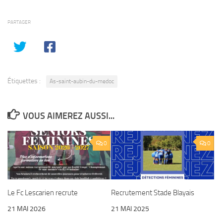
PARTAGER
Étiquettes :
As-saint-aubin-du-medoc
VOUS AIMEREZ AUSSI...
0
0
Le Fc Lescarien recrute
Recrutement Stade Blayais
21 MAI 2026
21 MAI 2025