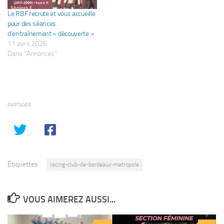
Le RBF recrute et vous accueille
pour des séances
d’entraînement « découverte »
11 avril 2026
Dans "Annonces"
PARTAGER
Étiquettes :
racing-club-de-bordeaux-metropole
VOUS AIMEREZ AUSSI...