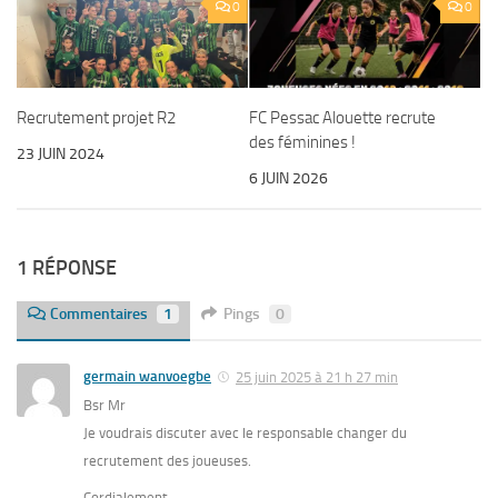
0
0
Recrutement projet R2
FC Pessac Alouette recrute
des féminines !
23 JUIN 2024
6 JUIN 2026
1 RÉPONSE
Commentaires
1
Pings
0
germain wanvoegbe
25 juin 2025 à 21 h 27 min
Bsr Mr
Je voudrais discuter avec le responsable changer du
recrutement des joueuses.
Cordialement