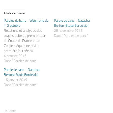
Articles similaires
Paroles de banc – Week-end du
Parole de banc – Natacha
1-2 octobre
Berton (Stade Bordelais)
Réactions et analyses des
28 novembre 2018
coachs suite au premier tour
Dans "Paroles de banc"
de Coupe de France et de
Coupe d'Aquitaine et à la
première journée du
championnat U17F. Coupe de
4 octobre 2016
France féminine Cadaujac 0 –
Dans "Paroles de banc"
5 Bruges Rachid Maskouri -
Parole de banc – Natacha
Bruges On a obtenu la
Berton (Stade Bordelais)
production du jeu au-delà de
16 janvier 2019
notre qualification.…
Dans "Paroles de banc"
PARTAGER