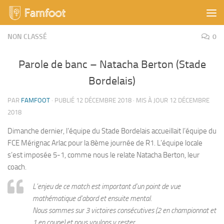
Skip to content
NON CLASSÉ
0
Parole de banc – Natacha Berton (Stade
Bordelais)
PAR
FAMFOOT
· PUBLIÉ
12 DÉCEMBRE 2018
· MIS À JOUR
12 DÉCEMBRE
2018
Dimanche dernier, l’équipe du Stade Bordelais accueillait l’équipe du
FCE Mérignac Arlac pour la 8ème journée de R1. L’équipe locale
s’est imposée 5-1, comme nous le relate Natacha Berton, leur
coach.
L’enjeu de ce match est important d’un point de vue
mathématique d’abord et ensuite mental.
Nous sommes sur 3 victoires consécutives (2 en championnat et
1 en coupe) et nous voulons y rester…