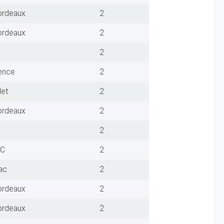
ordeaux
2
ordeaux
2
2
lence
2
let
2
ordeaux
2
2
FC
2
ac
2
ordeaux
2
ordeaux
2