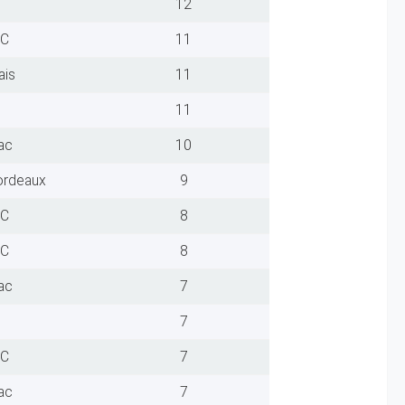
12
FC
11
ais
11
11
ac
10
ordeaux
9
FC
8
FC
8
ac
7
7
FC
7
ac
7