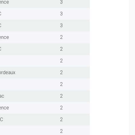
lence
3
C
3
C
3
lence
2
C
2
2
ordeaux
2
2
ac
2
lence
2
FC
2
2