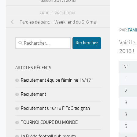
Saison 2017/2018
ARTICLE PRÉCÉDENT
Paroles de banc – Week-end du 5-6 mai
PAR
FAM
Rechercher :
Voici l
2018 !
N°
ARTICLES RÉCENTS
1
Recrutement équipe féminine 14/17
2
Recrutement
3
Recrutement u16/18 F Fc Gradignan
3
TOURNOI COUPE DU MONDE
5
La Brède football club recrute