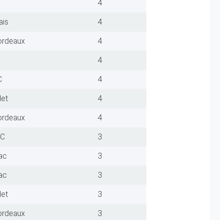
4
ais
4
ordeaux
4
4
C
4
let
4
ordeaux
4
FC
3
ac
3
ac
3
let
3
ordeaux
3