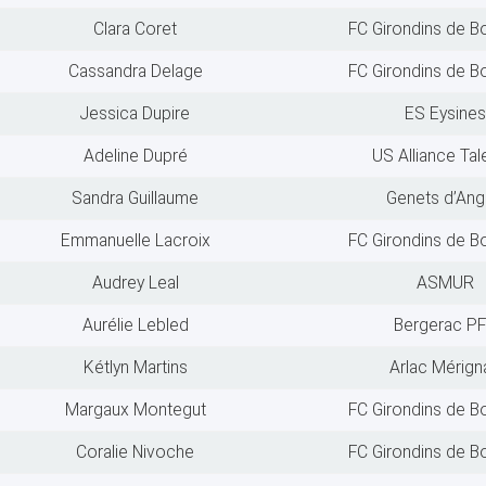
Clara Coret
FC Girondins de B
Cassandra Delage
FC Girondins de B
Jessica Dupire
ES Eysines
Adeline Dupré
US Alliance Ta
Sandra Guillaume
Genets d’Ang
Emmanuelle Lacroix
FC Girondins de B
Audrey Leal
ASMUR
Aurélie Lebled
Bergerac P
Kétlyn Martins
Arlac Mérign
Margaux Montegut
FC Girondins de B
Coralie Nivoche
FC Girondins de B