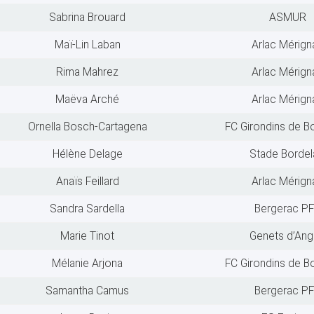
Sabrina Brouard
ASMUR
Maï-Lin Laban
Arlac Mérign
Rima Mahrez
Arlac Mérign
Maëva Arché
Arlac Mérign
Ornella Bosch-Cartagena
FC Girondins de B
Hélène Delage
Stade Bordel
Anaïs Feillard
Arlac Mérign
Sandra Sardella
Bergerac P
Marie Tinot
Genets d’Ang
Mélanie Arjona
FC Girondins de B
Samantha Camus
Bergerac P