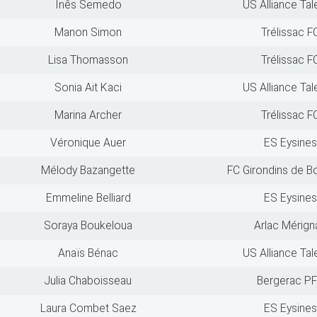
Inês Semedo
US Alliance Ta
Manon Simon
Trélissac F
Lisa Thomasson
Trélissac F
Sonia Ait Kaci
US Alliance Ta
Marina Archer
Trélissac F
Véronique Auer
ES Eysines
Mélody Bazangette
FC Girondins de B
Emmeline Belliard
ES Eysines
Soraya Boukeloua
Arlac Mérign
Anaïs Bénac
US Alliance Ta
Julia Chaboisseau
Bergerac P
Laura Combet Saez
ES Eysines