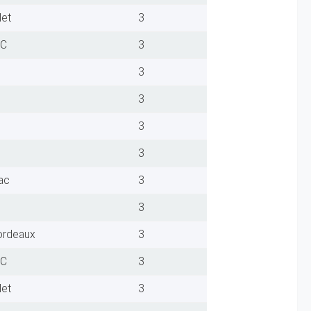
let
3
FC
3
3
3
3
3
ac
3
3
ordeaux
3
FC
3
let
3