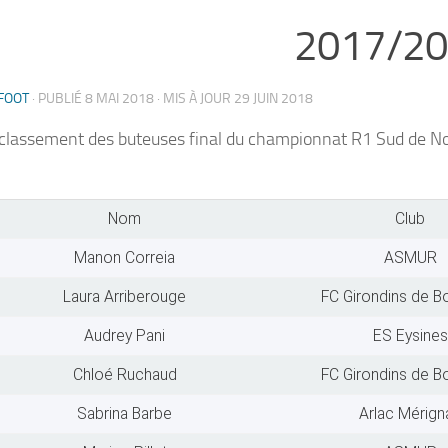
2017/2
FOOT
· PUBLIÉ
8 MAI 2018
· MIS À JOUR
29 JUIN 2018
e classement des buteuses final du championnat R1 Sud de No
Nom
Club
Manon Correia
ASMUR
Laura Arriberouge
FC Girondins de B
Audrey Pani
ES Eysines
Chloé Ruchaud
FC Girondins de B
Sabrina Barbe
Arlac Mérign