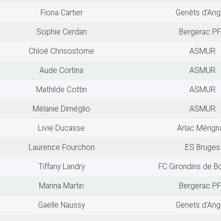
Fiona Cartier
Genêts d’Ang
Sophie Cerdan
Bergerac P
Chloé Chrisostome
ASMUR
Aude Cortina
ASMUR
Mathilde Cottin
ASMUR
Mélanie Diméglio
ASMUR
Livie Ducasse
Arlac Mérign
Laurence Fourchon
ES Bruges
Tiffany Landry
FC Girondins de B
Marina Martin
Bergerac P
Gaëlle Naussy
Genets d’Ang