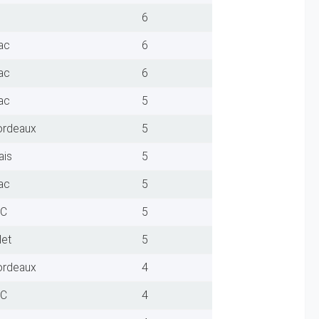
6
ac
6
ac
6
ac
5
ordeaux
5
ais
5
ac
5
FC
5
let
5
ordeaux
4
FC
4