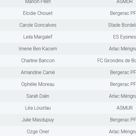
Marion Pillet
ASMUR
Elodie Chouet
Bergerac P
Carole Goncalves
Stade Bordel
Leila Margalef
ES Eysines
Imene Ben Kacem
Arlac Mérign
Charline Bancon
FC Girondins de B
Amandine Carrié
Bergerac P
Ophélie Moreau
Bergerac P
Sarah Dalin
Arlac Mérign
Léa Loustau
ASMUR
Julie Masdupuy
Bergerac P
Ozge Oner
Arlac Mérign