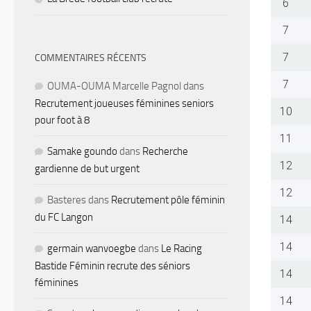
6
7
7
COMMENTAIRES RÉCENTS
7
OUMA-OUMA Marcelle Pagnol
dans
Recrutement joueuses féminines seniors
10
pour foot à 8
11
Samake goundo
dans
Recherche
12
gardienne de but urgent
12
Basteres
dans
Recrutement pôle féminin
du FC Langon
14
14
germain wanvoegbe
dans
Le Racing
Bastide Féminin recrute des séniors
14
féminines
14