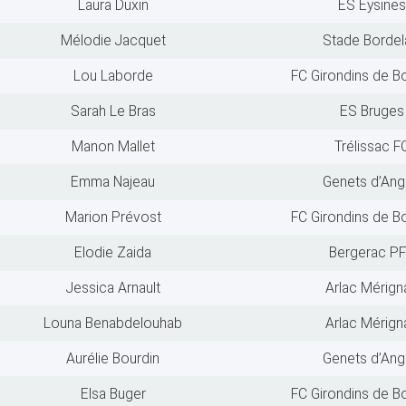
Laura Duxin
ES Eysines
Mélodie Jacquet
Stade Bordel
Lou Laborde
FC Girondins de B
Sarah Le Bras
ES Bruges
Manon Mallet
Trélissac F
Emma Najeau
Genets d’Ang
Marion Prévost
FC Girondins de B
Elodie Zaida
Bergerac P
Jessica Arnault
Arlac Mérign
Louna Benabdelouhab
Arlac Mérign
Aurélie Bourdin
Genets d’Ang
Elsa Buger
FC Girondins de B