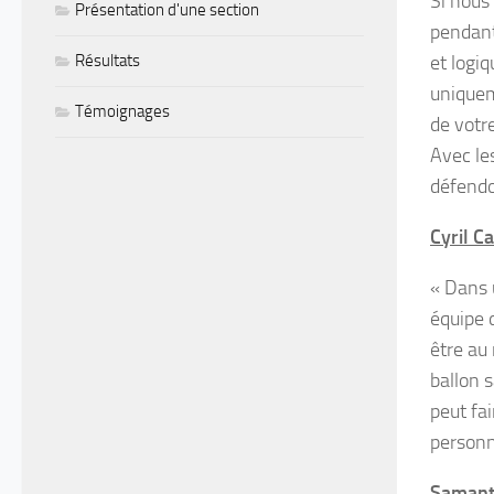
Si nous
Présentation d'une section
pendant
et logi
Résultats
uniqueme
Témoignages
de votr
Avec le
défendo
Cyril C
« Dans 
équipe 
être au 
ballon s
peut fai
personn
Samanth