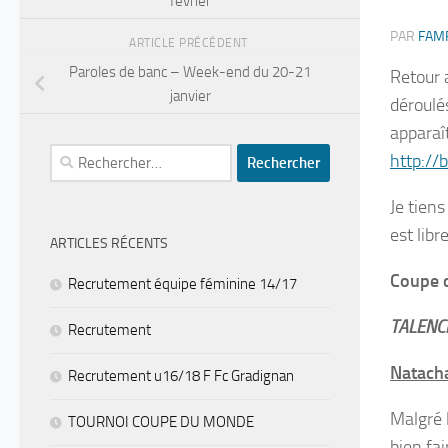
février
PAR
FAM
ARTICLE PRÉCÉDENT
Paroles de banc – Week-end du 20-21
Retour 
janvier
déroulé
apparaî
Rechercher :
http://
Je tien
est libr
ARTICLES RÉCENTS
Coupe d
Recrutement équipe féminine 14/17
TALENCE
Recrutement
Natacha
Recrutement u16/18 F Fc Gradignan
Malgré l
TOURNOI COUPE DU MONDE
bien fa