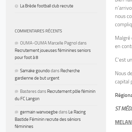
La Brède football club recrute
n’arrivo
nous co
compliq
COMMENTAIRES RÉCENTS
Malgré 
OUMA-OUMA Marcelle Pagnol
dans
en contr
Recrutement joueuses féminines seniors
pour foot à 8
C’est u
Samake goundo
dans
Recherche
Nous de
gardienne de but urgent
capital 
Basteres
dans
Recrutement pôle féminin
Régiona
du FC Langon
ST MÉDA
germain wanvoegbe
dans
Le Racing
Bastide Féminin recrute des séniors
MELANIE
féminines