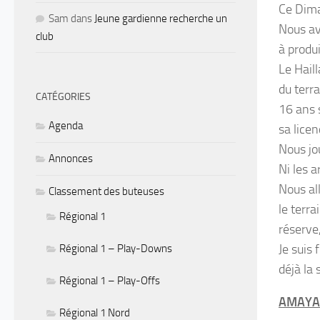
Ce Dima
Sam
dans
Jeune gardienne recherche un
Nous av
club
à produ
Le Hail
du terr
CATÉGORIES
16 ans 
Agenda
sa lice
Nous jo
Annonces
Ni les a
Nous al
Classement des buteuses
le terra
Régional 1
réserve
Je suis
Régional 1 – Play-Downs
déjà la 
Régional 1 – Play-Offs
AMAYA R
Régional 1 Nord