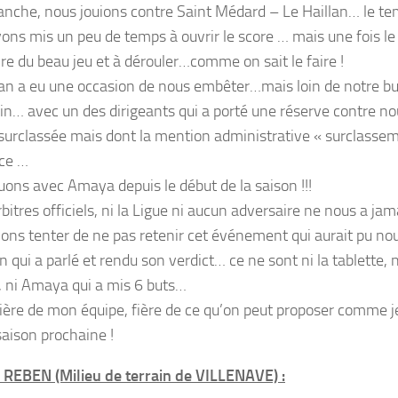
nche, nous jouions contre Saint Médard – Le Haillan… le temps 
ons mis un peu de temps à ouvrir le score … mais une fois l
ire du beau jeu et à dérouler…comme on sait le faire !
lan a eu une occasion de nous embêter…mais loin de notre but
ain… avec un des dirigeants qui a porté une réserve contre nou
surclassée mais dont la mention administrative « surclasseme
nce …
uons avec Amaya depuis le début de la saison !!!
rbitres officiels, ni la Ligue ni aucun adversaire ne nous a jam
lons tenter de ne pas retenir cet événement qui aurait pu nous
in qui a parlé et rendu son verdict… ce ne sont ni la tablette, n
, ni Amaya qui a mis 6 buts…
 fière de mon équipe, fière de ce qu’on peut proposer comme
saison prochaine !
EBEN (Milieu de terrain de VILLENAVE) :