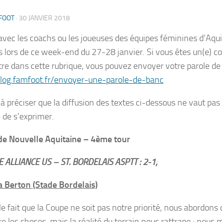
FOOT
·
30 JANVIER 2018
avec les coachs ou les joueuses des équipes féminines d’Aqui
s lors de ce week-end du 27-28 janvier. Si vous êtes un(e) co
tre dans cette rubrique, vous pouvez envoyer votre parole de 
blog.famfoot.fr/envoyer-une-parole-de-banc
s à préciser que la diffusion des textes ci-dessous ne vaut p
e de s’exprimer.
e Nouvelle Aquitaine – 4ème tour
 ALLIANCE US – ST. BORDELAIS ASPTT : 2-1;
 Berton (Stade Bordelais)
e fait que la Coupe ne soit pas notre priorité, nous abordons
ire les choses, mais la réalité du terrain nous rattrape : nou