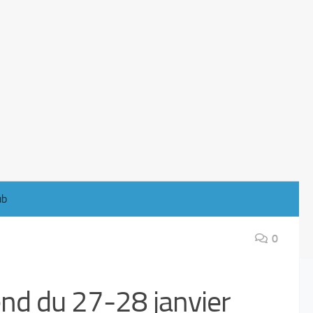
ub
0
nd du 27-28 janvier