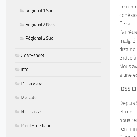
Le matc
Régional 1 Sud
cohésion
Ce sont 
Régional 2 Nord
J’ai ré
Régional 2 Sud
malgré 
dizaine
Clean-sheet
Grâce à 
Nous av
Info
à une éq
L'interview
JOSS CI
Mercato
Depuis 
et ment
Non classé
nous re
Paroles de banc
féminin.