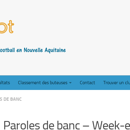
ltats
Classement des buteuses
Contact
Trouver un cl
S DE BANC
Paroles de banc – Week-e