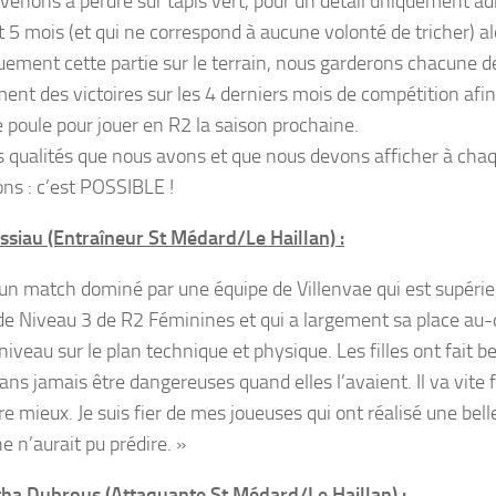
 venons à perdre sur tapis vert, pour un détail uniquement a
 5 mois (et qui ne correspond à aucune volonté de tricher) 
quement cette partie sur le terrain, nous garderons chacune d
nt des victoires sur les 4 derniers mois de compétition afin d
e poule pour jouer en R2 la saison prochaine.
s qualités que nous avons et que nous devons afficher à cha
ns : c’est POSSIBLE !
assiau (Entraîneur St Médard/Le Haillan) :
un match dominé par une équipe de Villenvae qui est supérieu
de Niveau 3 de R2 Féminines et qui a largement sa place au-
niveau sur le plan technique et physique. Les filles ont fait b
ans jamais être dangereuses quand elles l’avaient. Il va vite f
re mieux. Je suis fier de mes joueuses qui ont réalisé une bel
e n’aurait pu prédire. »
a Dubrous (Attaquante St Médard/Le Haillan) :