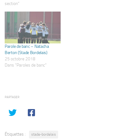
section"
Parole de banc – Natacha
Berton (Stade Bordelais)
25 octobre 2018
Dans "Paroles de banc"
PARTAGER
Étiquettes :
stade-bordelais