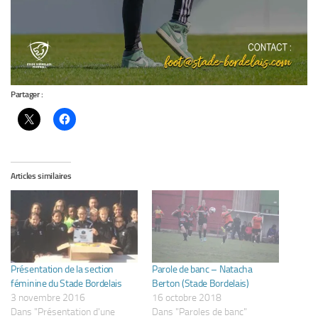
Partager :
Articles similaires
Présentation de la section
Parole de banc – Natacha
féminine du Stade Bordelais
Berton (Stade Bordelais)
3 novembre 2016
16 octobre 2018
Dans "Présentation d'une
Dans "Paroles de banc"