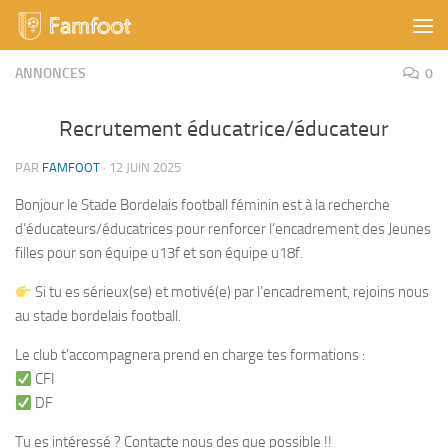
Skip to content
ANNONCES
0
Recrutement éducatrice/éducateur
PAR
FAMFOOT
·
12 JUIN 2025
Bonjour le Stade Bordelais football féminin est à la recherche
d’éducateurs/éducatrices pour renforcer l’encadrement des Jeunes
filles pour son équipe u13f et son équipe u18f.
Si tu es sérieux(se) et motivé(e) par l’encadrement, rejoins nous
au stade bordelais football.
Le club t’accompagnera prend en charge tes formations :
CFI
DF
Tu es intéressé ? Contacte nous des que possible !!