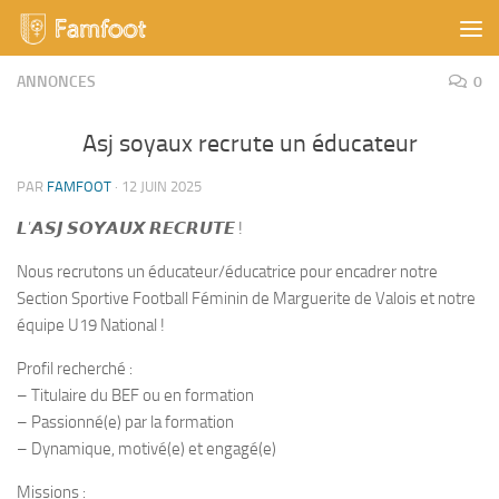
Skip to content
ANNONCES
0
Asj soyaux recrute un éducateur
PAR
FAMFOOT
·
12 JUIN 2025
𝙇’𝘼𝙎𝙅 𝙎𝙊𝙔𝘼𝙐𝙓 𝙍𝙀𝘾𝙍𝙐𝙏𝙀 !
Nous recrutons un éducateur/éducatrice pour encadrer notre
Section Sportive Football Féminin de Marguerite de Valois et notre
équipe U19 National !
Profil recherché :
– Titulaire du BEF ou en formation
– Passionné(e) par la formation
– Dynamique, motivé(e) et engagé(e)
Missions :