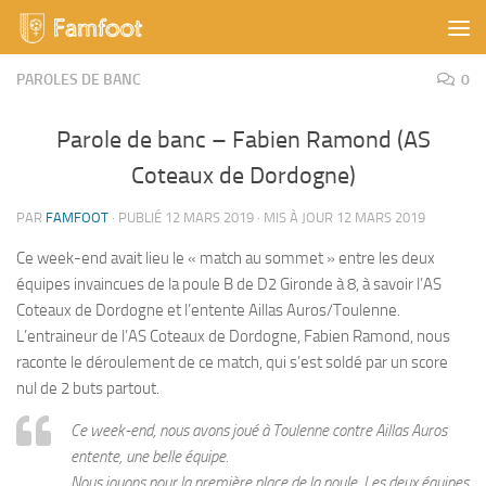
Skip to content
PAROLES DE BANC
0
Parole de banc – Fabien Ramond (AS
Coteaux de Dordogne)
PAR
FAMFOOT
· PUBLIÉ
12 MARS 2019
· MIS À JOUR
12 MARS 2019
Ce week-end avait lieu le « match au sommet » entre les deux
équipes invaincues de la poule B de D2 Gironde à 8, à savoir l’AS
Coteaux de Dordogne et l’entente Aillas Auros/Toulenne.
L’entraineur de l’AS Coteaux de Dordogne, Fabien Ramond, nous
raconte le déroulement de ce match, qui s’est soldé par un score
nul de 2 buts partout.
Ce week-end, nous avons joué à Toulenne contre Aillas Auros
entente, une belle équipe.
Nous jouons pour la première place de la poule. Les deux équipes