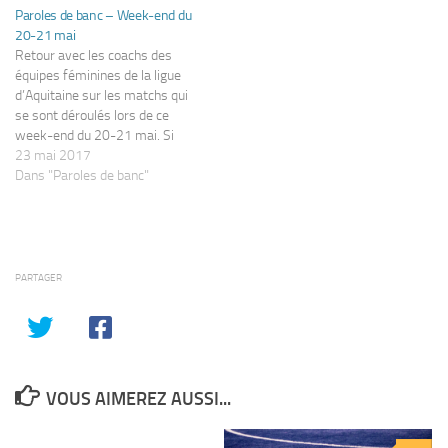
Paroles de banc – Week-end du
20-21 mai
Retour avec les coachs des
équipes féminines de la ligue
d’Aquitaine sur les matchs qui
se sont déroulés lors de ce
week-end du 20-21 mai. Si
vous êtes un(e) coach
23 mai 2017
intéressé(e) (ou une joueuse)
Dans "Paroles de banc"
pour apparaître dans cette
rubrique, vous pouvez envoyer
votre parole de banc via le
lien http://blog.famfoot.fr/envoyer-
une-parole-de-banc U17F -…
PARTAGER
VOUS AIMEREZ AUSSI...