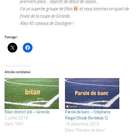
première place .. objectif de début de saison…
J’ai un superbe groupe de filles
et nous sommes en quart de
finale de la coupe de Gironde.
Allez AS coteaux de Dordogne !
Partager :
Articles similaires
Bilan district à 8 – Gironde
Parole de banc – Stéphane
2 juillet 2019
Riegel (Stade Bordelais C)
Dans "Info"
16 décembre 2019
Dans "Paroles de banc"