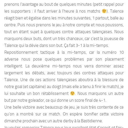
prenons l’avantage au bout de quelques minutes (petit rappel pour
les supporters : il faut arriver à l’heure à nos matchs
). Talence
réagit bien et égalise dans les minutes suivantes, 1 partout, balle au
centre. Puis nous prenons le jeu à notre compte et nous poussons,
tout en étant sujet à quelques contre attaques talençaises. Nous
marquons deux buts, dont un très chanceux, car c’est la joueuse de
Talence qui la dévie dans son but. Ça fait 3-1 à la mi-temps.
Repositionnement tactique à la mi-temps, car la numéro 10
adverse nous pose quelques problèmes par son placement
intelligent. La deuxième mi-temps nous verra dominer assez
largement les débats, avec toujours des contres attaques pour
Talence. Une de ces actions talençaises aboutira à la blessure de
notre goal (et capitaine) au doigt (mais elle a tenu à finir le match), je
lui souhaite un bon rétablissement
. Nous marquons un autre
but par notre goleador, ce qui donne un score final de 4-1.
Une belle victoire avec beaucoup de jeu, je suis très contente de ce
qu’on a montré sur ce match. On espère bonifier cette victoire
dimanche prochain avec un autre derby à la Bastidienne.
Je voulais remercier Talence pour leur excellent état d’esprit et fair-