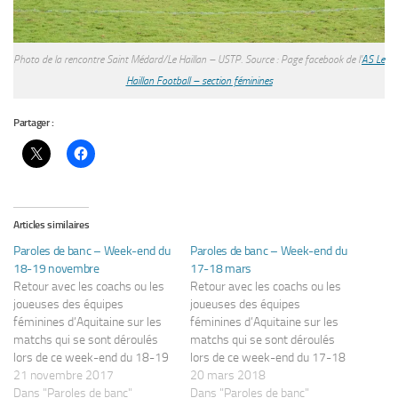
Photo de la rencontre Saint Médard/Le Haillan – USTP. Source : Page facebook de l’
AS Le
Haillan Football – section féminines
Partager :
Articles similaires
Paroles de banc – Week-end du
Paroles de banc – Week-end du
18-19 novembre
17-18 mars
Retour avec les coachs ou les
Retour avec les coachs ou les
joueuses des équipes
joueuses des équipes
féminines d’Aquitaine sur les
féminines d’Aquitaine sur les
matchs qui se sont déroulés
matchs qui se sont déroulés
lors de ce week-end du 18-19
lors de ce week-end du 17-18
novembre. Si vous êtes un(e)
21 novembre 2017
mars. Si vous êtes un(e) coach
20 mars 2018
coach intéressé(e) (ou une
Dans "Paroles de banc"
intéressé(e) (ou une joueuse)
Dans "Paroles de banc"