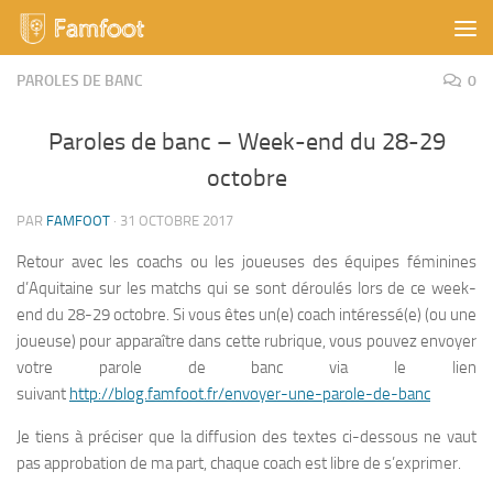
Skip to content
PAROLES DE BANC
0
Paroles de banc – Week-end du 28-29
octobre
PAR
FAMFOOT
·
31 OCTOBRE 2017
Retour avec les coachs ou les joueuses des équipes féminines
d’Aquitaine sur les matchs qui se sont déroulés lors de ce week-
end du 28-29 octobre. Si vous êtes un(e) coach intéressé(e) (ou une
joueuse) pour apparaître dans cette rubrique, vous pouvez envoyer
votre parole de banc via le lien
suivant
http://blog.famfoot.fr/envoyer-une-parole-de-banc
Je tiens à préciser que la diffusion des textes ci-dessous ne vaut
pas approbation de ma part, chaque coach est libre de s’exprimer.