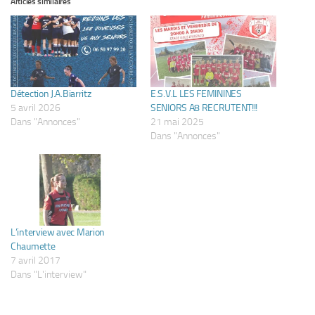
Articles similaires
Détection J.A.Biarritz
E.S.V.L LES FEMININES
5 avril 2026
SENIORS A8 RECRUTENT!!!
Dans "Annonces"
21 mai 2025
Dans "Annonces"
L’interview avec Marion
Chaumette
7 avril 2017
Dans "L'interview"