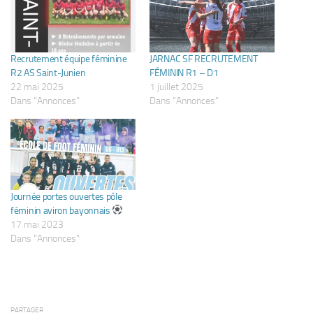
Recrutement équipe féminine
JARNAC SF RECRUTEMENT
R2 AS Saint-Junien
FÉMININ R1 – D1
22 mai 2025
1 juillet 2025
Dans "Annonces"
Dans "Annonces"
Journée portes ouvertes pôle
féminin aviron bayonnais
17 mai 2023
Dans "Annonces"
PARTAGER