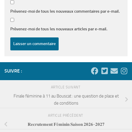
Prévenez-moi de tous les nouveaux commentaires par e-mail.
Prévenez-moi de tous les nouveaux articles par e-mail.
SUIVRE :
ARTICLE SUIVANT
Finale féminine à 11 au Bouscat : une question de place et
de conditions
ARTICLE PRÉCÉDENT
𝐑𝐞𝐜𝐫𝐮𝐭𝐞𝐦𝐞𝐧𝐭 𝐅é𝐦𝐢𝐧𝐢𝐧 𝐒𝐚𝐢𝐬𝐨𝐧 𝟐𝟎𝟐𝟔-𝟐𝟎𝟐𝟕