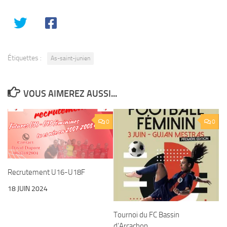
Étiquettes :
As-saint-junien
VOUS AIMEREZ AUSSI...
0
0
Recrutement U16-U18F
18 JUIN 2024
Tournoi du FC Bassin
d’Arcachon