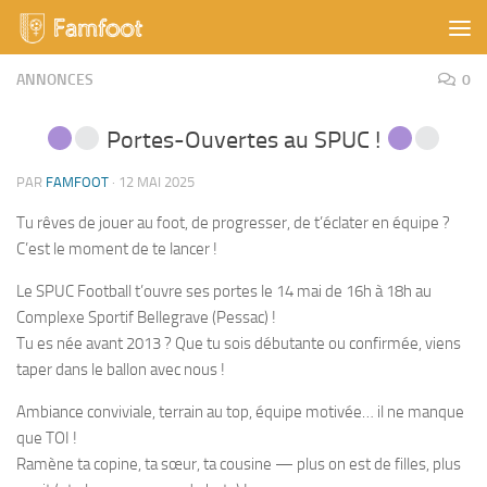
Skip to content
ANNONCES
0
Portes-Ouvertes au SPUC !
PAR
FAMFOOT
·
12 MAI 2025
Tu rêves de jouer au foot, de progresser, de t’éclater en équipe ?
C’est le moment de te lancer !
Le SPUC Football t’ouvre ses portes le 14 mai de 16h à 18h au
Complexe Sportif Bellegrave (Pessac) !
Tu es née avant 2013 ? Que tu sois débutante ou confirmée, viens
taper dans le ballon avec nous !
Ambiance conviviale, terrain au top, équipe motivée… il ne manque
que TOI !
Ramène ta copine, ta sœur, ta cousine — plus on est de filles, plus