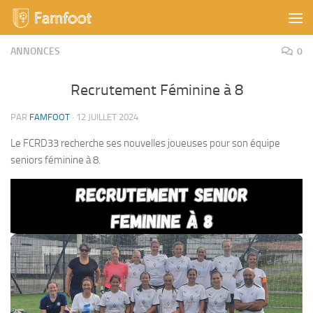
Skip to content
ANNONCES
0
Recrutement Féminine à 8
PAR
FAMFOOT
·
12 JUILLET 2024
Le FCRD33 recherche ses nouvelles joueuses pour son équipe
seniors féminine à 8.