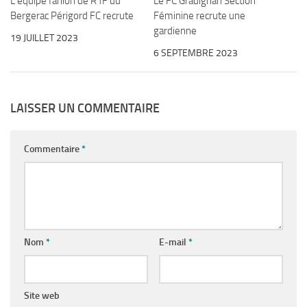
L’équipe fanion de R1F du
Le FC Gradignan Section
Bergerac Périgord FC recrute
Féminine recrute une
gardienne
19 JUILLET 2023
6 SEPTEMBRE 2023
LAISSER UN COMMENTAIRE
Commentaire
*
Nom
*
E-mail
*
Site web