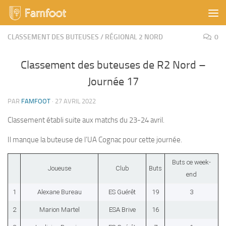
Skip to content
CLASSEMENT DES BUTEUSES
/
RÉGIONAL 2 NORD
0
Classement des buteuses de R2 Nord –
Journée 17
PAR
FAMFOOT
·
27 AVRIL 2022
Classement établi suite aux matchs du 23-24 avril.
Il manque la buteuse de l’UA Cognac pour cette journée.
Buts ce week-
Joueuse
Club
Buts
end
1
Alexane Bureau
ES Guérêt
19
3
2
Marion Martel
ESA Brive
16