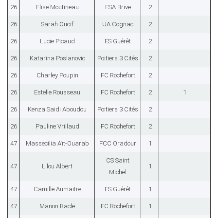
26
Elise Moutineau
ESA Brive
2
26
Sarah Oucif
UA Cognac
2
26
Lucie Picaud
ES Guérêt
2
26
Katarina Poslanovic
Poitiers 3 Cités
2
26
Charley Poupin
FC Rochefort
2
26
Estelle Rousseau
FC Rochefort
2
1
26
Kenza Saidi Aboudou
Poitiers 3 Cités
2
26
Pauline Vrillaud
FC Rochefort
2
47
Massecilia Aït-Ouarab
FCC Oradour
1
CS Saint
47
Lilou Albert
1
Michel
47
Camille Aumaitre
ES Guérêt
1
47
Manon Bacle
FC Rochefort
1