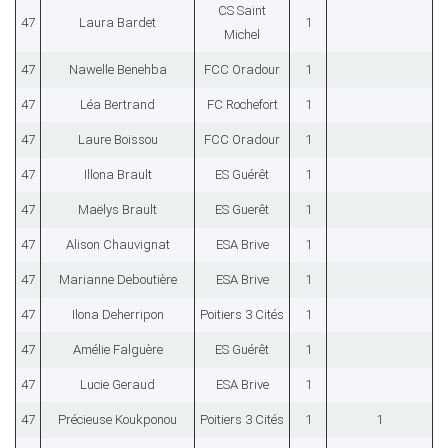
CS Saint
47
Laura Bardet
1
Michel
47
Nawelle Benehba
FCC Oradour
1
47
Léa Bertrand
FC Rochefort
1
47
Laure Boissou
FCC Oradour
1
47
Illona Brault
ES Guérêt
1
47
Maëlys Brault
ES Guerêt
1
47
Alison Chauvignat
ESA Brive
1
47
Marianne Deboutière
ESA Brive
1
47
Ilona Deherripon
Poitiers 3 Cités
1
47
Amélie Falguère
ES Guérêt
1
47
Lucie Geraud
ESA Brive
1
47
Précieuse Koukponou
Poitiers 3 Cités
1
1