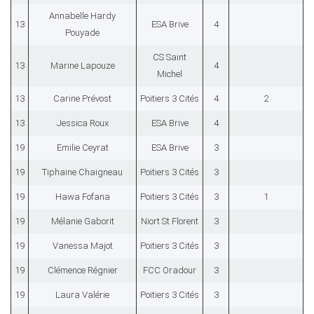
Annabelle Hardy
13
ESA Brive
4
Pouyade
CS Saint
13
Marine Lapouze
4
Michel
13
Carine Prévost
Poitiers 3 Cités
4
2
13
Jessica Roux
ESA Brive
4
19
Emilie Ceyrat
ESA Brive
3
19
Tiphaine Chaigneau
Poitiers 3 Cités
3
19
Hawa Fofana
Poitiers 3 Cités
3
1
19
Mélanie Gaborit
Niort St Florent
3
19
Vanessa Majot
Poitiers 3 Cités
3
19
Clémence Régnier
FCC Oradour
3
19
Laura Valérie
Poitiers 3 Cités
3