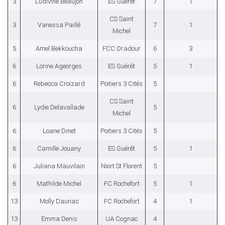
3
Ludivine Beaujon
ES Guérêt
7
1
CS Saint
3
Vanessa Paillé
7
1
Michel
5
Amel Bekkoucha
FCC Oradour
6
3
6
Lorine Ageorges
ES Guérêt
5
1
6
Rebecca Croizard
Poitiers 3 Cités
5
CS Saint
6
Lydie Delavallade
5
Michel
6
Loane Dinet
Poitiers 3 Cités
5
6
Camille Jouany
ES Guérêt
5
1
6
Juliana Mauvilain
Niort St Florent
5
6
Mathilde Michel
FC Rochefort
5
1
13
Molly Daunas
FC Rochefort
4
1
13
Emma Denis
UA Cognac
4