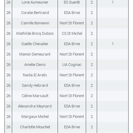
26
Lorie Aumeunier
ES Guerêt
2
1
26
Coralie Bertrand
ESA Brive
2
26
Camille Bonnevin
Niort St Florent
2
26
Mathilde Bricq Dubois
CS St Michel
2
26
Gaëlle Chevalier
ESA Brive
2
1
26
Manon Demeurant
Niort St Florent
2
26
Amélie Denis
UA Cognac
2
26
Nada El Arabi
Niort St Florent
2
26
Sandy Hebrard
ESA Brive
2
26
Céline Marsault
Niort St Florent
2
26
Alexandra Meynard
ESA Brive
2
26
Margaux Michel
Niort St Florent
2
26
Charlotte Mouchet
ESA Brive
2