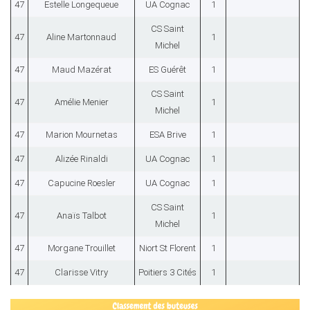
47
Estelle Longequeue
UA Cognac
1
CS Saint
47
Aline Martonnaud
1
Michel
47
Maud Mazérat
ES Guérêt
1
CS Saint
47
Amélie Menier
1
Michel
47
Marion Mournetas
ESA Brive
1
47
Alizée Rinaldi
UA Cognac
1
47
Capucine Roesler
UA Cognac
1
CS Saint
47
Anaïs Talbot
1
Michel
47
Morgane Trouillet
Niort St Florent
1
47
Clarisse Vitry
Poitiers 3 Cités
1