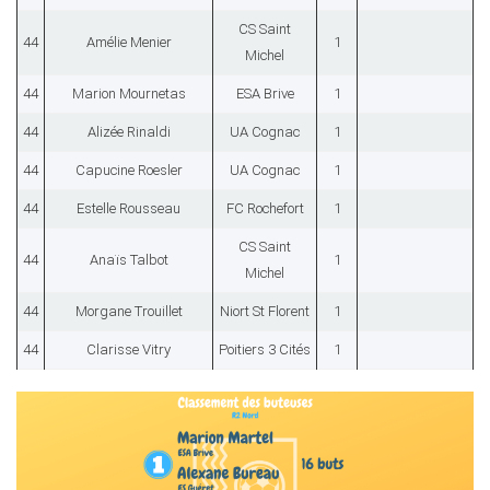
CS Saint
44
Amélie Menier
1
Michel
44
Marion Mournetas
ESA Brive
1
44
Alizée Rinaldi
UA Cognac
1
44
Capucine Roesler
UA Cognac
1
44
Estelle Rousseau
FC Rochefort
1
CS Saint
44
Anaïs Talbot
1
Michel
44
Morgane Trouillet
Niort St Florent
1
44
Clarisse Vitry
Poitiers 3 Cités
1