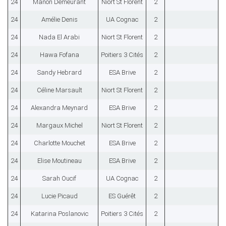
24
Manon Demeurant
Niort St Florent
2
24
Amélie Denis
UA Cognac
2
24
Nada El Arabi
Niort St Florent
2
24
Hawa Fofana
Poitiers 3 Cités
2
24
Sandy Hebrard
ESA Brive
2
24
Céline Marsault
Niort St Florent
2
24
Alexandra Meynard
ESA Brive
2
24
Margaux Michel
Niort St Florent
2
24
Charlotte Mouchet
ESA Brive
2
24
Elise Moutineau
ESA Brive
2
24
Sarah Oucif
UA Cognac
2
24
Lucie Picaud
ES Guérêt
2
24
Katarina Poslanovic
Poitiers 3 Cités
2