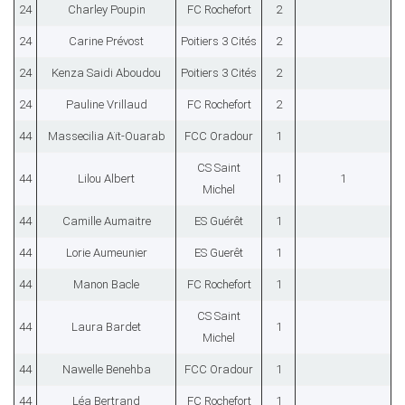
24
Charley Poupin
FC Rochefort
2
24
Carine Prévost
Poitiers 3 Cités
2
24
Kenza Saidi Aboudou
Poitiers 3 Cités
2
24
Pauline Vrillaud
FC Rochefort
2
44
Massecilia Aït-Ouarab
FCC Oradour
1
CS Saint
44
Lilou Albert
1
1
Michel
44
Camille Aumaitre
ES Guérêt
1
44
Lorie Aumeunier
ES Guerêt
1
44
Manon Bacle
FC Rochefort
1
CS Saint
44
Laura Bardet
1
Michel
44
Nawelle Benehba
FCC Oradour
1
44
Léa Bertrand
FC Rochefort
1