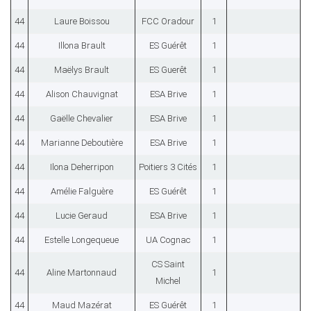
44
Laure Boissou
FCC Oradour
1
44
Illona Brault
ES Guérêt
1
44
Maëlys Brault
ES Guerêt
1
44
Alison Chauvignat
ESA Brive
1
44
Gaëlle Chevalier
ESA Brive
1
44
Marianne Deboutière
ESA Brive
1
44
Ilona Deherripon
Poitiers 3 Cités
1
44
Amélie Falguère
ES Guérêt
1
44
Lucie Geraud
ESA Brive
1
44
Estelle Longequeue
UA Cognac
1
CS Saint
44
Aline Martonnaud
1
Michel
44
Maud Mazérat
ES Guérêt
1