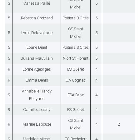
3
Vanessa Paillé
6
Michel
5
Rebecca Croizard
Poitiers 3 Cités
5
CS Saint
5
Lydie Delavallade
5
Michel
5
Loane Dinet
Poitiers 3 Cités
5
5
Juliana Mauvilain
Niort St Florent
5
9
Lorine Ageorges
ES Guérêt
4
9
Emma Denis
UA Cognac
4
Annabelle Hardy
9
ESA Brive
4
Pouyade
9
Camille Jouany
ES Guérêt
4
CS Saint
9
Marine Lapouze
4
2
Michel
9
Mathilde Michel
FC Rochefort
4