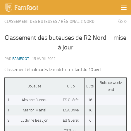
Skip to content
CLASSEMENT DES BUTEUSES
/
RÉGIONAL 2 NORD
0
Classement des buteuses de R2 Nord – mise
à jour
PAR
FAMFOOT
·
15 AVRIL 2022
Classement établi après le match en retard du 10 avril.
Buts ce week-
Joueuse
Club
Buts
end
1
Alexane Bureau
ES Guérêt
16
1
Marion Martel
ESA Brive
16
3
Ludivine Beaujon
ES Guérêt
6
CS Saint