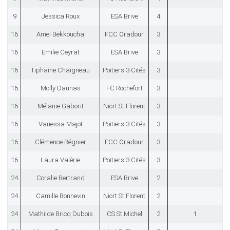
9
Jessica Roux
ESA Brive
4
16
Amel Bekkoucha
FCC Oradour
3
16
Emilie Ceyrat
ESA Brive
3
16
Tiphaine Chaigneau
Poitiers 3 Cités
3
16
Molly Daunas
FC Rochefort
3
16
Mélanie Gaborit
Niort St Florent
3
16
Vanessa Majot
Poitiers 3 Cités
3
16
Clémence Régnier
FCC Oradour
3
16
Laura Valérie
Poitiers 3 Cités
3
24
Coralie Bertrand
ESA Brive
2
24
Camille Bonnevin
Niort St Florent
2
24
Mathilde Bricq Dubois
CS St Michel
2
1