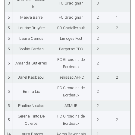
3
FC Gradignan
3
Lidri
5
Maëva Barré
FC Gradignan
2
1
5
Laurine Bruyère
SO Chatellerault
2
2
5
Laura Camus
Limoges Foot
2
5
Sophie Cerdan
Bergerac PFC
2
FC Girondins de
5
Amanda Gutierres
2
Bordeaux
5
Janel Kasbaoui
Trélissac APFC
2
2
FC Girondins de
5
Emma Lix
2
Bordeaux
5
Pauline Nicolas
ASMUR
2
Serena Pinto De
FC Girondins de
5
2
2
Quieros
Bordeaux
14
Laura Barcos
Aviron Bayonnais
1