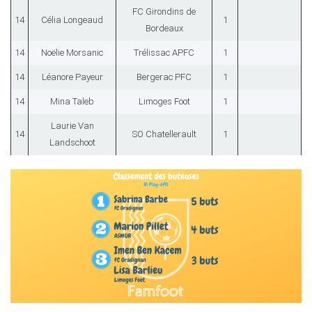
FC Girondins de
14
Célia Longeaud
1
Bordeaux
14
Noëlie Morsanic
Trélissac APFC
1
14
Léanore Payeur
Bergerac PFC
1
14
Mina Taleb
Limoges Foot
1
Laurie Van
14
SO Chatellerault
1
Landschoot