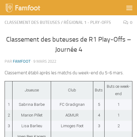
Skip to content
CLASSEMENT DES BUTEUSES
/
RÉGIONAL 1 - PLAY-OFFS
0
Classement des buteuses de R1 Play-Offs –
Journée 4
PAR
FAMFOOT
·
9 MARS 2022
Classement établi après les matchs du week-end du 5-6 mars.
Buts ce week-
Joueuse
Club
Buts
end
1
Sabrina Barbe
FC Gradignan
5
1
2
Marion Pillet
ASMUR
4
1
3
Lisa Barlieu
Limoges Foot
3
2
Imen Ben Kacem