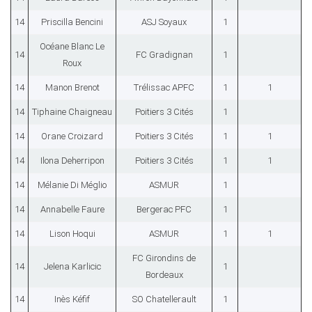
14
Priscilla Bencini
ASJ Soyaux
1
Océane Blanc Le
14
FC Gradignan
1
Roux
14
Manon Brenot
Trélissac APFC
1
1
14
Tiphaine Chaigneau
Poitiers 3 Cités
1
14
Orane Croizard
Poitiers 3 Cités
1
1
14
Ilona Deherripon
Poitiers 3 Cités
1
1
14
Mélanie Di Méglio
ASMUR
1
14
Annabelle Faure
Bergerac PFC
1
14
Lison Hoqui
ASMUR
1
1
FC Girondins de
14
Jelena Karlicic
1
Bordeaux
14
Inès Kéfif
SO Chatellerault
1