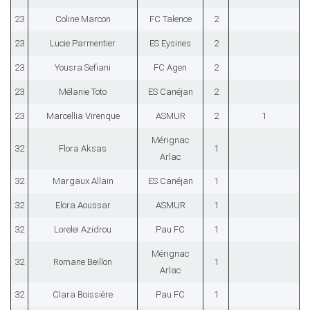
23
Coline Marcon
FC Talence
2
23
Lucie Parmentier
ES Eysines
2
23
Yousra Sefiani
FC Agen
2
23
Mélanie Toto
ES Canéjan
2
23
Marcellia Virenque
ASMUR
2
1
Mérignac
32
Flora Aksas
1
Arlac
32
Margaux Allain
ES Canéjan
1
32
Elora Aoussar
ASMUR
1
32
Lorelei Azidrou
Pau FC
1
Mérignac
32
Romane Beillon
1
Arlac
32
Clara Boissière
Pau FC
1