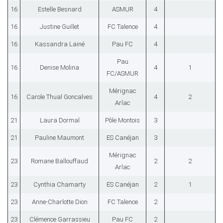
16
Estelle Besnard
ASMUR
4
16
Justine Guillet
FC Talence
4
16
Kassandra Lainé
Pau FC
4
Pau
16
Denise Molina
4
1
FC/ASMUR
Mérignac
16
Carole Thual Goncalves
4
2
Arlac
21
Laura Dormal
Pôle Montois
3
21
Pauline Maumont
ES Canéjan
3
Mérignac
23
Romane Ballouffaud
2
2
Arlac
23
Cynthia Chamarty
ES Canéjan
2
1
23
Anne-Charlotte Dion
FC Talence
2
23
Clémence Garrassieu
Pau FC
2