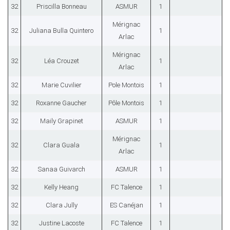
32
Priscilla Bonneau
ASMUR
1
Mérignac
32
Juliana Bulla Quintero
1
Arlac
Mérignac
32
Léa Crouzet
1
Arlac
32
Marie Cuvilier
Pole Montois
1
32
Roxanne Gaucher
Pôle Montois
1
32
Maily Grapinet
ASMUR
1
Mérignac
32
Clara Guala
1
Arlac
32
Sanaa Guivarch
ASMUR
1
32
Kelly Heang
FC Talence
1
32
Clara Jully
ES Canéjan
1
32
Justine Lacoste
FC Talence
1