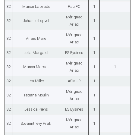
32
Manon Laprade
Pau FC
1
Mérignac
32
Johanne Lopvet
1
Arlac
Mérignac
32
Anaïs Mare
1
Arlac
32
Leila Margalef
ES Eysines
1
Mérignac
32
Manon Marsat
1
1
Arlac
32
Léa Miller
ASMUR
1
Mérignac
32
Tatiana Moulin
1
Arlac
32
Jessica Piens
ES Eysines
1
Mérignac
32
Sovannthevy Prak
1
Arlac