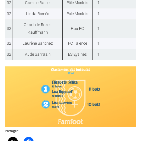
32
Camille Raulet
Pôle Montois
1
32
Linda Roméo
Pole Montois
1
Charlotte Rozes
32
Pau FC
1
Kauffmann
32
Laurène Sanchez
FC Talence
1
32
Aude Sarrazin
ES Eysines
1
Partager :