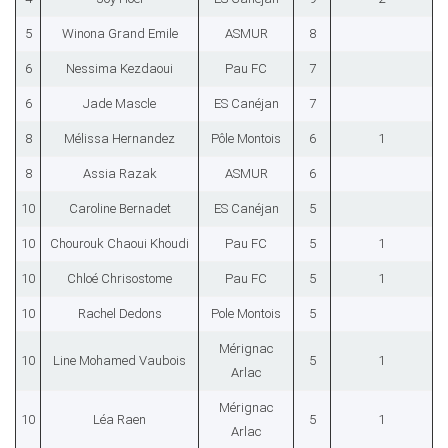
5
Winona Grand Emile
ASMUR
8
6
Nessima Kezdaoui
Pau FC
7
6
Jade Mascle
ES Canéjan
7
8
Mélissa Hernandez
Pôle Montois
6
1
8
Assia Razak
ASMUR
6
10
Caroline Bernadet
ES Canéjan
5
10
Chourouk Chaoui Khoudi
Pau FC
5
1
10
Chloé Chrisostome
Pau FC
5
1
10
Rachel Dedons
Pole Montois
5
Mérignac
10
Line Mohamed Vaubois
5
1
Arlac
Mérignac
10
Léa Raen
5
1
Arlac