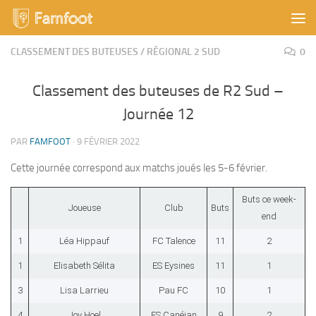
Skip to content
CLASSEMENT DES BUTEUSES
/
RÉGIONAL 2 SUD
0
Classement des buteuses de R2 Sud –
Journée 12
PAR
FAMFOOT
·
9 FÉVRIER 2022
Cette journée correspond aux matchs joués les 5-6 février.
Buts ce week-
Joueuse
Club
Buts
end
1
Léa Hippauf
FC Talence
11
2
1
Elisabeth Sélita
ES Eysines
11
1
3
Lisa Larrieu
Pau FC
10
1
4
Joy Hoel
ES Canéjan
9
2