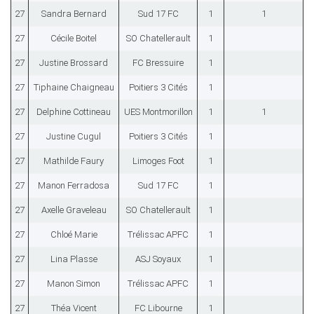
27
Sandra Bernard
Sud 17 FC
1
1
27
Cécile Boitel
SO Chatellerault
1
27
Justine Brossard
FC Bressuire
1
27
Tiphaine Chaigneau
Poitiers 3 Cités
1
27
Delphine Cottineau
UES Montmorillon
1
1
27
Justine Cugul
Poitiers 3 Cités
1
27
Mathilde Faury
Limoges Foot
1
27
Manon Ferradosa
Sud 17 FC
1
27
Axelle Graveleau
SO Chatellerault
1
27
Chloé Marie
Trélissac APFC
1
27
Lina Plasse
ASJ Soyaux
1
27
Manon Simon
Trélissac APFC
1
27
Théa Vicent
FC Libourne
1