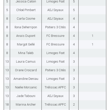
5
Jessica Caloin
Limoges Foot
5
5
Chloé Pimbert
ASJ Soyaux
5
8
Carla Cosme
ASJ Soyaux
4
8
Ilona Deherripon
Poitiers 3 Cités
4
8
Anaïs Dupont
FC Bressuire
4
1
8
Margot Gellé
FC Bressuire
4
1
8
Mina Taleb
Limoges Foot
4
13
Laura Camus
Limoges Foot
3
13
Orane Croizard
Poitiers 3 Cités
3
13
Amandine Deniau
Limoges Foot
3
13
Noëlie Morsanic
Trélissac APFC
3
13
Jade Tabouni
ASJ Soyaux
3
18
Marina Archer
Trélissac APFC
2