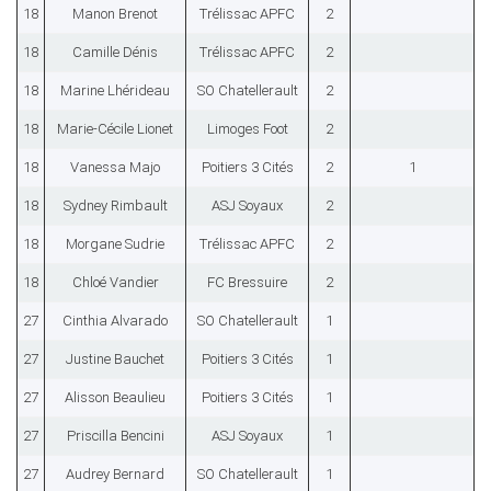
18
Manon Brenot
Trélissac APFC
2
18
Camille Dénis
Trélissac APFC
2
18
Marine Lhérideau
SO Chatellerault
2
18
Marie-Cécile Lionet
Limoges Foot
2
18
Vanessa Majo
Poitiers 3 Cités
2
1
18
Sydney Rimbault
ASJ Soyaux
2
18
Morgane Sudrie
Trélissac APFC
2
18
Chloé Vandier
FC Bressuire
2
27
Cinthia Alvarado
SO Chatellerault
1
27
Justine Bauchet
Poitiers 3 Cités
1
27
Alisson Beaulieu
Poitiers 3 Cités
1
27
Priscilla Bencini
ASJ Soyaux
1
27
Audrey Bernard
SO Chatellerault
1