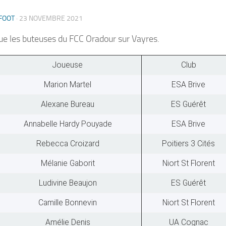
FOOT
·
23 NOVEMBRE 2021
ue les buteuses du FCC Oradour sur Vayres.
Joueuse
Club
Marion Martel
ESA Brive
Alexane Bureau
ES Guérêt
Annabelle Hardy Pouyade
ESA Brive
Rebecca Croizard
Poitiers 3 Cités
Mélanie Gaborit
Niort St Florent
Ludivine Beaujon
ES Guérêt
Camille Bonnevin
Niort St Florent
Amélie Denis
UA Cognac