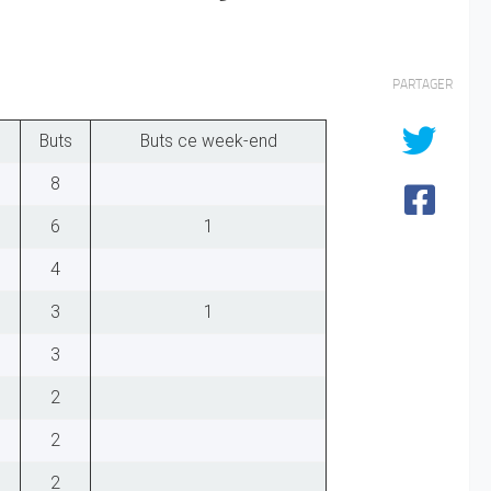
PARTAGER
Buts
Buts ce week-end
8
6
1
4
3
1
3
2
2
2