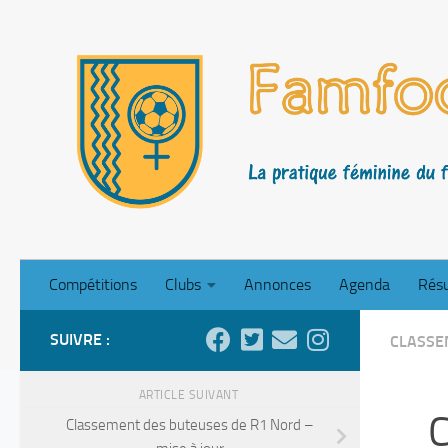
Skip to content
Compétitions
Clubs
Annonces
Agenda
Résu
SUIVRE :
CLASSE
ARTICLE SUIVANT
C
Classement des buteuses de R1 Nord –