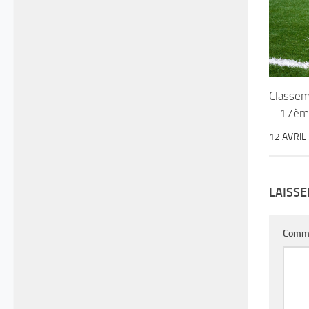
Classem
– 17èm
12 AVRIL
LAISS
Comm