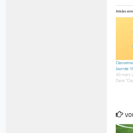
Articles simi
Classemen
Journée 1
30 mars 
Dans "Cl
VOU