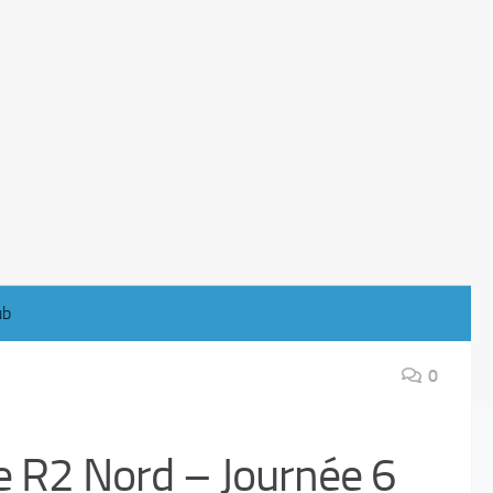
ub
0
e R2 Nord – Journée 6