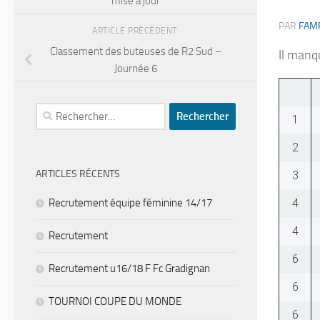
mise à jour
PAR
FAM
ARTICLE PRÉCÉDENT
Classement des buteuses de R2 Sud –
Il manq
Journée 6
Rechercher :
1
2
ARTICLES RÉCENTS
3
4
Recrutement équipe féminine 14/17
4
Recrutement
6
Recrutement u16/18 F Fc Gradignan
6
TOURNOI COUPE DU MONDE
6