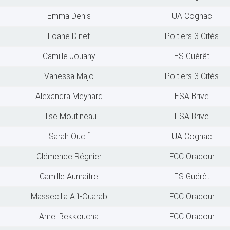
Emma Denis
UA Cognac
Loane Dinet
Poitiers 3 Cités
Camille Jouany
ES Guérêt
Vanessa Majo
Poitiers 3 Cités
Alexandra Meynard
ESA Brive
Elise Moutineau
ESA Brive
Sarah Oucif
UA Cognac
Clémence Régnier
FCC Oradour
Camille Aumaitre
ES Guérêt
Massecilia Aït-Ouarab
FCC Oradour
Amel Bekkoucha
FCC Oradour