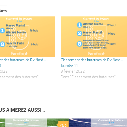
laires
t des buteuses de R2 Nord –
Classement des buteuses de R2 Nord –
5
Journée 11
2022
3 février 2022
assement des buteuses"
Dans "Classement des buteuses"
S AIMEREZ AUSSI...
0