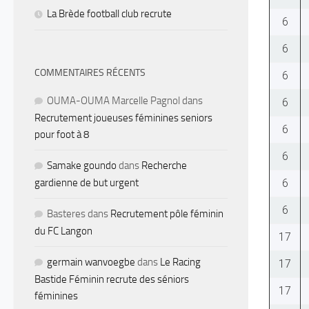
La Brède football club recrute
6
6
COMMENTAIRES RÉCENTS
6
OUMA-OUMA Marcelle Pagnol
dans
6
Recrutement joueuses féminines seniors
6
pour foot à 8
6
Samake goundo
dans
Recherche
6
gardienne de but urgent
6
Basteres
dans
Recrutement pôle féminin
du FC Langon
17
germain wanvoegbe
dans
Le Racing
17
Bastide Féminin recrute des séniors
17
féminines