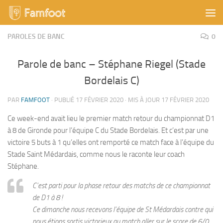
Skip to content
PAROLES DE BANC
0
Parole de banc – Stéphane Riegel (Stade
Bordelais C)
PAR
FAMFOOT
· PUBLIÉ
17 FÉVRIER 2020
· MIS À JOUR
17 FÉVRIER 2020
Ce week-end avait lieu le premier match retour du championnat D1
à 8 de Gironde pour l’équipe C du Stade Bordelais. Et c’est par une
victoire 5 buts à 1 qu’elles ont remporté ce match face à l’équipe du
Stade Saint Médardais, comme nous le raconte leur coach
Stéphane.
C’est parti pour la phase retour des matchs de ce championnat
de D1 à 8 !
Ce dimanche nous recevons l’équipe de St Médardais contre qui
nous étions sortis victorieux au match aller sur le score de 6/0.