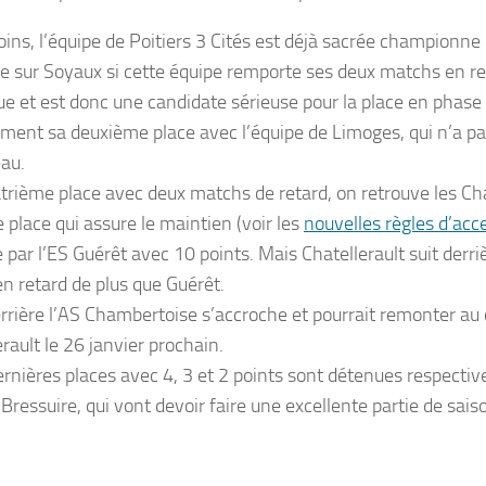
ns, l’équipe de Poitiers 3 Cités est déjà sacrée champion
e sur Soyaux si cette équipe remporte ses deux matchs en reta
ue et est donc une candidate sérieuse pour la place en phase
ement sa deuxième place avec l’équipe de Limoges, qui n’a pas
eau.
atrième place avec deux matchs de retard, on retrouve les Ch
 place qui assure le maintien (voir les
nouvelles règles d’acc
par l’ES Guérêt avec 10 points. Mais Chatellerault suit derriè
n retard de plus que Guérêt.
errière l’AS Chambertoise s’accroche et pourrait remonter au
rault le 26 janvier prochain.
ernières places avec 4, 3 et 2 points sont détenues respecti
 Bressuire, qui vont devoir faire une excellente partie de sai