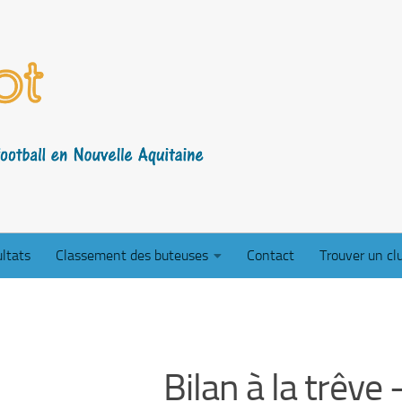
ltats
Classement des buteuses
Contact
Trouver un cl
Bilan à la trêve