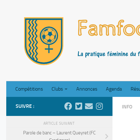
Skip to content
Compétitions
Clubs
Annonces
Agenda
Résu
SUIVRE :
INFO
ARTICLE SUIVANT
Parole de banc – Laurent Queyret (FC