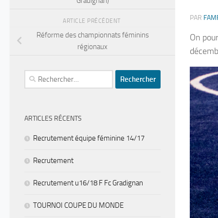
Gradignan)
PAR
FAM
ARTICLE PRÉCÉDENT
Réforme des championnats féminins
On pour
régionaux
décemb
Rechercher :
ARTICLES RÉCENTS
Recrutement équipe féminine 14/17
Recrutement
Recrutement u16/18 F Fc Gradignan
TOURNOI COUPE DU MONDE