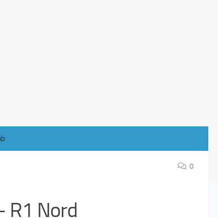
ub
0
 – R1 Nord