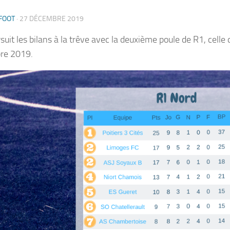
FOOT
·
27 DÉCEMBRE 2019
suit les bilans à la trêve avec la deuxième poule de R1, celle
re 2019.