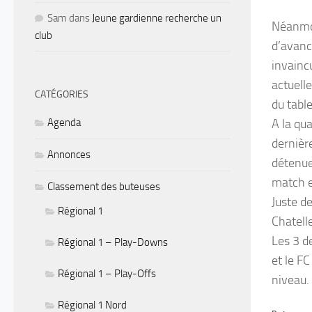
Sam
dans
Jeune gardienne recherche un
Néanmoi
club
d’avanc
invainc
actuell
CATÉGORIES
du tabl
Agenda
A la qu
dernière
Annonces
détenue 
match e
Classement des buteuses
Juste d
Régional 1
Chatelle
Les 3 d
Régional 1 – Play-Downs
et le FC
Régional 1 – Play-Offs
niveau.
Régional 1 Nord