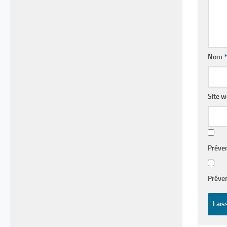
Nom
*
Site 
Préve
Préven