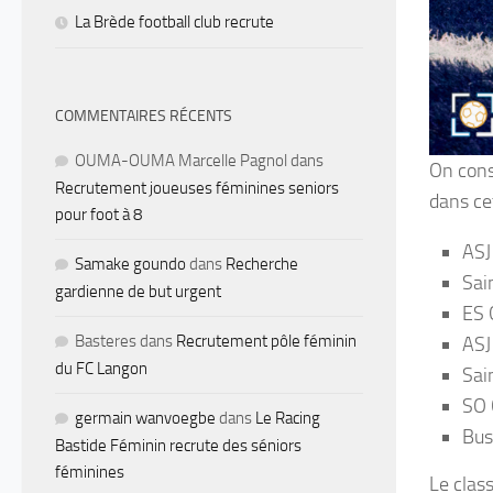
La Brède football club recrute
COMMENTAIRES RÉCENTS
OUMA-OUMA Marcelle Pagnol
dans
On cons
Recrutement joueuses féminines seniors
dans ce
pour foot à 8
ASJ
Samake goundo
dans
Recherche
Sai
gardienne de but urgent
ES 
Basteres
dans
Recrutement pôle féminin
ASJ
du FC Langon
Sai
SO 
germain wanvoegbe
dans
Le Racing
Bus
Bastide Féminin recrute des séniors
féminines
Le clas