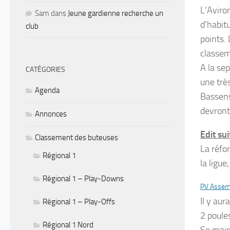
L’Aviro
Sam
dans
Jeune gardienne recherche un
d’habit
club
points.
classem
A la sep
CATÉGORIES
une trè
Agenda
Bassens
devront
Annonces
Edit su
Classement des buteuses
La réfo
Régional 1
la ligu
Régional 1 – Play-Downs
PV Assemb
Il y au
Régional 1 – Play-Offs
2 poule
Régional 1 Nord