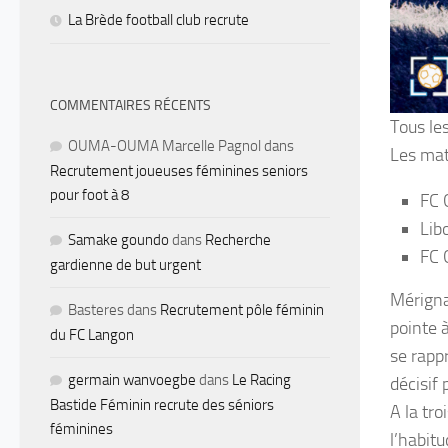
La Brède football club recrute
COMMENTAIRES RÉCENTS
Tous le
OUMA-OUMA Marcelle Pagnol
dans
Les mat
Recrutement joueuses féminines seniors
pour foot à 8
FC 
Lib
Samake goundo
dans
Recherche
FC 
gardienne de but urgent
Mérigna
Basteres
dans
Recrutement pôle féminin
pointe à
du FC Langon
se rapp
germain wanvoegbe
dans
Le Racing
décisif 
Bastide Féminin recrute des séniors
A la tr
féminines
l’habit