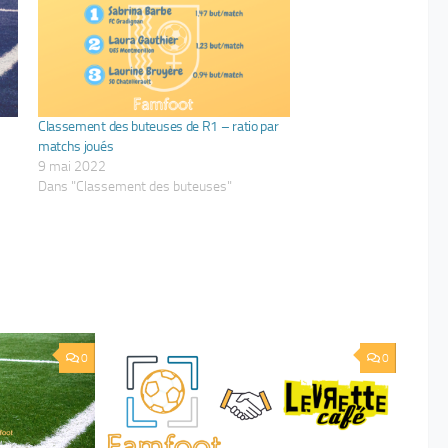
Classement des buteuses de R1 – ratio par
matchs joués
9 mai 2022
Dans "Classement des buteuses"
0
0