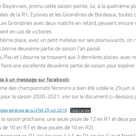
n Bayonnais, promu cette saison pointe, lui, à la quatrième p
uées de la R1, Eysines et les Girondines de Bordeaux, toutes 
 Les Girondines avec deux matchs en retard, peuvent encore 
ent en cas de victoires.
tième place, avec un petit matelas sur ses poursuivants, on re
s bonne deuxième partie de saison l’an passé.
, Pau et Libourne se trouvent aux 3 dernières places, avec re
 faire une excellente deuxième partie de saison pour espérer
ite à un message sur facebook:
rme des championnats féminins a bien été votée le 29 juin
e, pour la saison 2020-2021, voir sur le document ci-dessous 
lée générale de la LFNA 29 juin 2019
Télécharger
ra la saison prochaine, une seule poule de 12 en R1 et deux po
s de 10 en R1 et deux poules de 10 en R2).