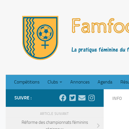
Skip to content
Compétitions
Clubs
Annonces
Agenda
Résu
SUIVRE :
INFO
ARTICLE SUIVANT
Réforme des championnats féminins