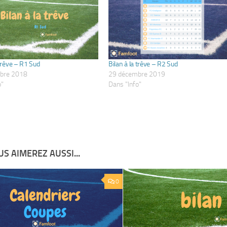
 trêve – R1 Sud
Bilan à la trêve – R2 Sud
bre 2018
29 décembre 2019
o"
Dans "Info"
S AIMEREZ AUSSI...
0