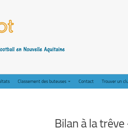
ltats
Classement des buteuses
Contact
Trouver un cl
Bilan à la trêv