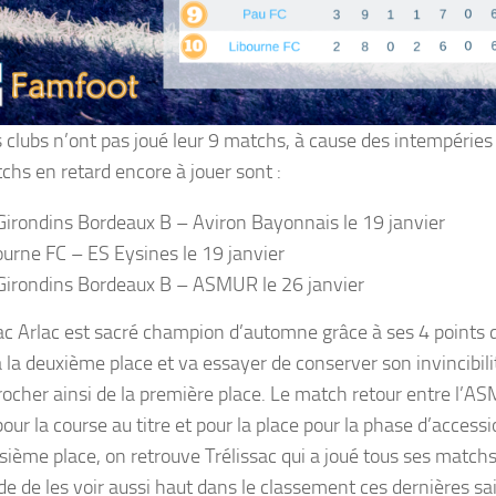
s clubs n’ont pas joué leur 9 matchs, à cause des intempérie
chs en retard encore à jouer sont :
Girondins Bordeaux B – Aviron Bayonnais le 19 janvier
ourne FC – ES Eysines le 19 janvier
Girondins Bordeaux B – ASMUR le 26 janvier
c Arlac est sacré champion d’automne grâce à ses 4 points d
 la deuxième place et va essayer de conserver son invincibilit
rocher ainsi de la première place. Le match retour entre l’A
pour la course au titre et pour la place pour la phase d’access
oisième place, on retrouve Trélissac qui a joué tous ses match
ude de les voir aussi haut dans le classement ces dernières sa