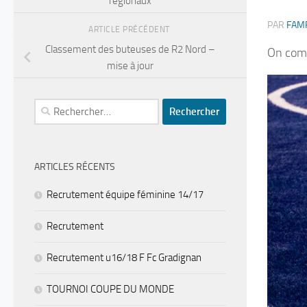
régionaux
PAR
FAM
ARTICLE PRÉCÉDENT
Classement des buteuses de R2 Nord –
On comm
mise à jour
Rechercher :
ARTICLES RÉCENTS
Recrutement équipe féminine 14/17
Recrutement
Recrutement u16/18 F Fc Gradignan
TOURNOI COUPE DU MONDE