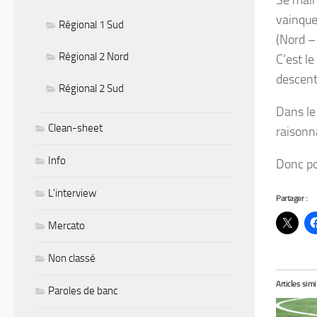
Se main
vainque
Régional 1 Sud
(Nord –
Régional 2 Nord
C’est l
descent
Régional 2 Sud
Dans le
Clean-sheet
raisonn
Info
Donc pou
L'interview
Partager :
Mercato
Non classé
Articles simi
Paroles de banc