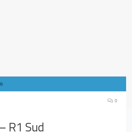
ub
0
e – R1 Sud