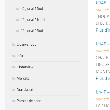
U14F – 
Régional 1 Sud
samedi 
THOUAR
Régional 2 Nord
CHATEL
Plus d’i
Régional 2 Sud
U14F – 
Clean-sheet
samedi 
Info
CHATEL
LIGUGE 
L'interview
MONTMO
Plus d’i
Mercato
Non classé
U14F – 
samedi 
Paroles de banc
LA CHA