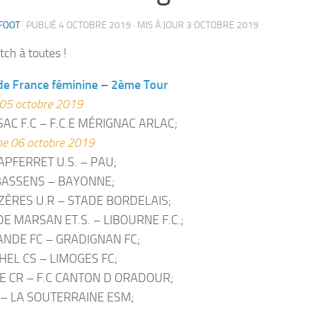
FOOT
· PUBLIÉ
4 OCTOBRE 2019
· MIS À JOUR
3 OCTOBRE 2019
ch à toutes !
de France féminine – 2ème Tour
05 octobre 2019
SAC F.C – F.C.E MÉRIGNAC ARLAC;
e 06 octobre 2019
APFERRET U.S. – PAU;
BASSENS – BAYONNE;
ZÈRES U.R – STADE BORDELAIS;
E MARSAN ET.S. – LIBOURNE F.C.;
DE FC – GRADIGNAN FC;
HEL CS – LIMOGES FC;
 CR – F.C CANTON D ORADOUR;
F. – LA SOUTERRAINE ESM;