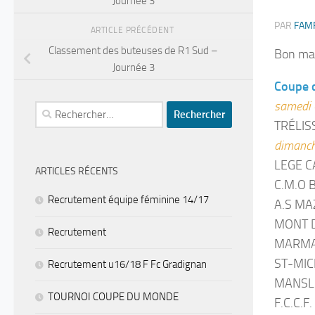
Journée 3
PAR
FAM
ARTICLE PRÉCÉDENT
Classement des buteuses de R1 Sud –
Bon mat
Journée 3
Coupe 
samedi 
Rechercher :
TRÉLIS
dimanch
LEGE C
ARTICLES RÉCENTS
C.M.O 
Recrutement équipe féminine 14/17
A.S MA
MONT D
Recrutement
MARMAN
ST-MIC
Recrutement u16/18 F Fc Gradignan
MANSLE
TOURNOI COUPE DU MONDE
F.C.C.