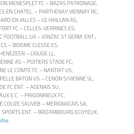
ON MENESPLET FC – BAZAS PATRONAGE;
ES EN CHATEL. – PARTHENAY VIENNAY RC;
ARD EN JALLES – LE HAILLAN AS;
ORT FC – CELLES-VERRINES ES;
 FOOTBALL UA – JONZAC ST GERM. ENT.;
 CS – BOISME CLESSE ES;
HENEZEEN – LIGUGE LL;
IENNE AS – POITIERS STADE FC;
NE LE COMTE FC – NANTIAT US;
PELLE BATON US – CENON S/VIENNE SL;
DE FC ENT. – AGENAIS SU;
UX E.C. – PRIGONRIEUX FC;
E COUZE SAUVEB – MERIGNACAIS SA;
 SPORTS ENT. – BRIZAMBOURG ECOYEUX;
nfos