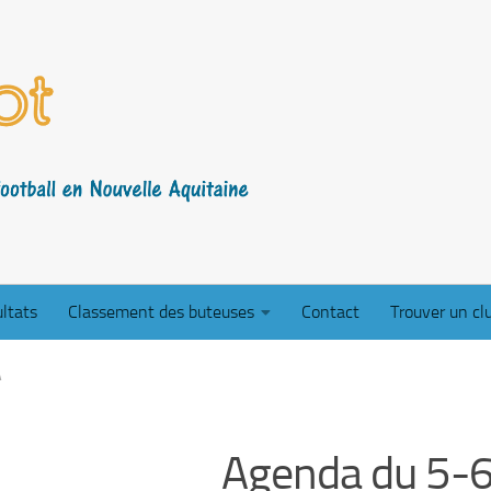
ltats
Classement des buteuses
Contact
Trouver un cl
A
Agenda du 5-6