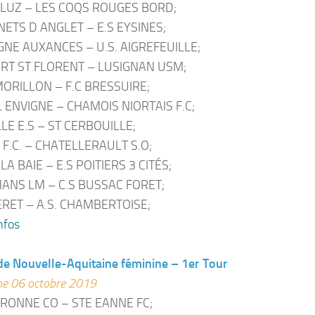
E LUZ – LES COQS ROUGES BORD;
NETS D ANGLET – E.S EYSINES;
IGNE AUXANCES – U.S. AIGREFEUILLE;
ORT ST FLORENT – LUSIGNAN USM;
RILLON – F.C BRESSUIRE;
L ENVIGNE – CHAMOIS NIORTAIS F.C;
LE E.S – ST CERBOUILLE;
. F.C. – CHATELLERAULT S.O;
 LA BAIE – E.S POITIERS 3 CITÉS;
ANS LM – C.S BUSSAC FORET;
ERET – A.S. CHAMBERTOISE;
nfos
e Nouvelle-Aquitaine féminine – 1er Tour
e 06 octobre 2019
RONNE CO – STE EANNE FC;