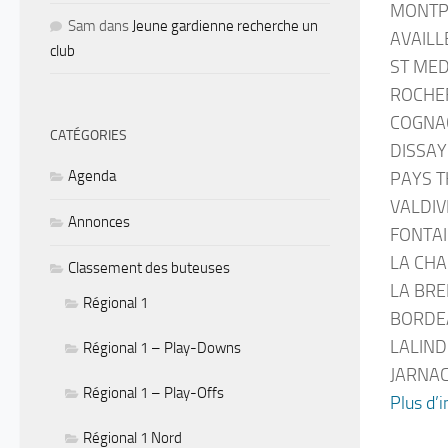
MONTP
Sam
dans
Jeune gardienne recherche un
AVAILL
club
ST MED
ROCHEF
COGNAC
CATÉGORIES
DISSAY
Agenda
PAYS T
VALDIV
Annonces
FONTAI
LA CHA
Classement des buteuses
LA BRE
Régional 1
BORDEA
LALIND
Régional 1 – Play-Downs
JARNAC
Régional 1 – Play-Offs
Plus d’i
Régional 1 Nord