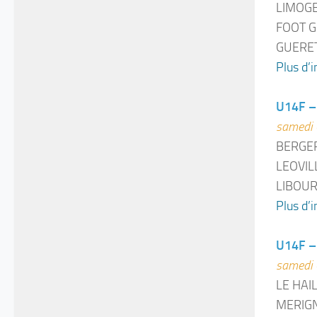
LIMOGE
FOOT G
GUERET
Plus d’i
U14F – 
samedi 
BERGER
LEOVIL
LIBOUR
Plus d’i
U14F –
samedi 
LE HAI
MERIGN