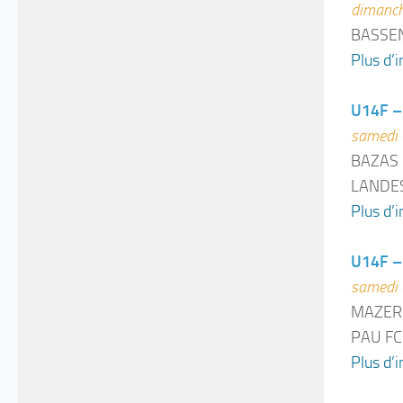
dimanch
BASSEN
Plus d’i
U14F – 
samedi 
BAZAS 
LANDES
Plus d’i
U14F – 
samedi 
MAZERE
PAU FC
Plus d’i