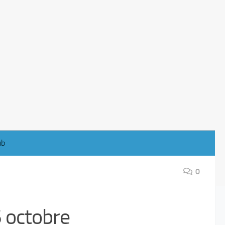
ub
0
 octobre