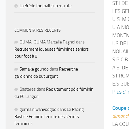
ST J.D
La Brède football club recrute
LES GE
U.S. M
U.A NI
COMMENTAIRES RÉCENTS
MONTMO
OUMA-OUMA Marcelle Pagnol
dans
US DE 
Recrutement joueuses féminines seniors
NOUAIL
pour foot à 8
S.P.C.B
A.S. DE
Samake goundo
dans
Recherche
ST ROM
gardienne de but urgent
E.S GU
Basteres
dans
Recrutement pôle féminin
Plus d’i
du FC Langon
Coupe d
germain wanvoegbe
dans
Le Racing
dimanch
Bastide Féminin recrute des séniors
LA COU
féminines