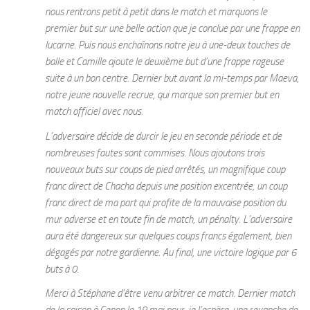
nous rentrons petit à petit dans le match et marquons le
premier but sur une belle action que je conclue par une frappe en
lucarne. Puis nous enchaînons notre jeu à une-deux touches de
balle et Camille ajoute le deuxième but d’une frappe rageuse
suite à un bon centre. Dernier but avant la mi-temps par Maeva,
notre jeune nouvelle recrue, qui marque son premier but en
match officiel avec nous.
L’adversaire décide de durcir le jeu en seconde période et de
nombreuses fautes sont commises. Nous ajoutons trois
nouveaux buts sur coups de pied arrêtés, un magnifique coup
franc direct de Chacha depuis une position excentrée, un coup
franc direct de ma part qui profite de la mauvaise position du
mur adverse et en toute fin de match, un pénalty. L’adversaire
aura été dangereux sur quelques coups francs également, bien
dégagés par notre gardienne. Au final, une victoire logique par 6
buts à 0.
Merci à Stéphane d’être venu arbitrer ce match. Dernier match
de la saison à Cenon le 19 mai pour, je l’espère, une revanche de