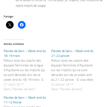
notre match de coupe.
Partager :
Articles similaires
Paroles de banc – Week-end du
Paroles de banc – Week-end du
18-19 mars
21-22 janvier
Retour avec les coachs des
Retour avec les coachs des
équipes féminines de la ligue
équipes féminines d’Aquitaine
d’Aquitaine sur les matchs qui
sur les matchs qui se sont
se sont déroulés lors de ce
déroulés lors de ce week-end
week-end du 18-19 mars. Si
du 21-22 janvier. Si vous êtes
vous êtes un(e) coach
21 mars 2017
un(e) coach intéressé(e) pour
24 janvier 2017
intéressé(e) (ou une joueuse)
Dans "Paroles de banc"
apparaître dans cette rubrique,
Dans "Paroles de banc"
pour apparaître dans cette
merci de me contacter par
Paroles de banc – Week-end du
rubrique, merci de me
mail à marion@famfoot.fr.
11-12 février
contacter par mail à
Division Honneur Régionale