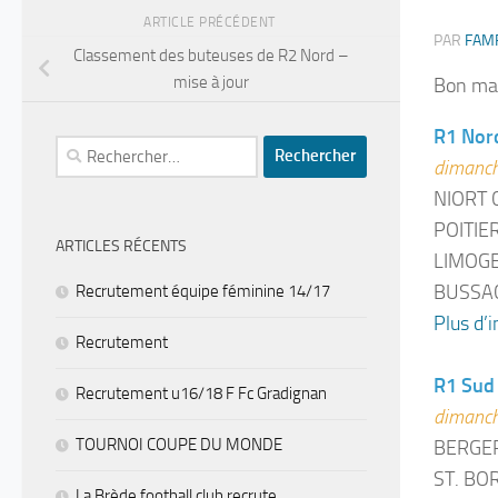
ARTICLE PRÉCÉDENT
PAR
FAM
Classement des buteuses de R2 Nord –
mise à jour
Bon mat
R1 Nor
Rechercher :
dimanch
NIORT 
POITIER
ARTICLES RÉCENTS
LIMOGE
BUSSAC
Recrutement équipe féminine 14/17
Plus d’i
Recrutement
R1 Sud
Recrutement u16/18 F Fc Gradignan
dimanch
TOURNOI COUPE DU MONDE
BERGER
ST. BO
La Brède football club recrute