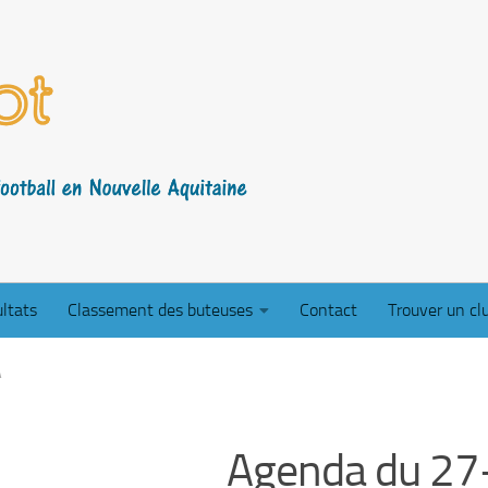
ltats
Classement des buteuses
Contact
Trouver un cl
A
Agenda du 27-