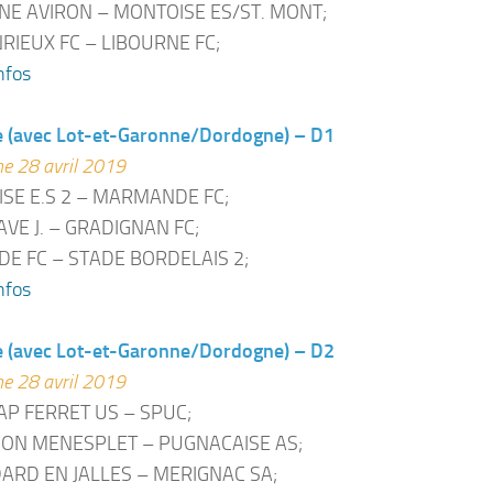
E AVIRON – MONTOISE ES/ST. MONT;
RIEUX FC – LIBOURNE FC;
nfos
e (avec Lot-et-Garonne/Dordogne) – D1
e 28 avril 2019
ISE E.S 2 – MARMANDE FC;
AVE J. – GRADIGNAN FC;
DE FC – STADE BORDELAIS 2;
nfos
e (avec Lot-et-Garonne/Dordogne) – D2
e 28 avril 2019
AP FERRET US – SPUC;
ON MENESPLET – PUGNACAISE AS;
ARD EN JALLES – MERIGNAC SA;