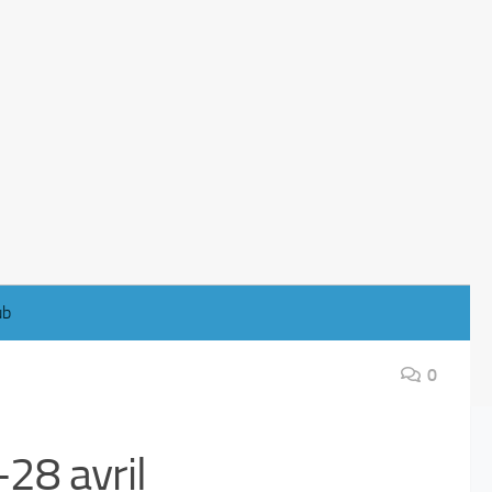
ub
0
28 avril