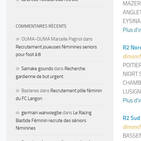
MAZERE
ANGLET
EYSINA
COMMENTAIRES RÉCENTS
Plus d’i
OUMA-OUMA Marcelle Pagnol
dans
Recrutement joueuses féminines seniors
R2 Nor
pour foot à 8
dimanch
POITIE
Samake goundo
dans
Recherche
NIORT 
gardienne de but urgent
CHAMBE
Basteres
dans
Recrutement pôle féminin
LUSIGN
du FC Langon
Plus d’i
germain wanvoegbe
dans
Le Racing
R2 Sud
Bastide Féminin recrute des séniors
dimanch
féminines
BASSEN