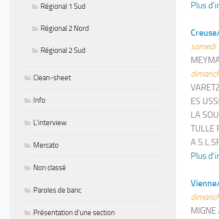
Plus d’i
Régional 1 Sud
Régional 2 Nord
Creuse
samedi 
Régional 2 Sud
MEYMAC
dimanch
Clean-sheet
VARETZ
Info
ES USS
LA SOU
L'interview
TULLE 
A.S.L.S
Mercato
Plus d’i
Non classé
Vienne
Paroles de banc
dimanch
MIGNE 
Présentation d'une section