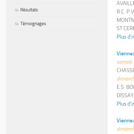
AVAILL
Résultats
R.C. P
MONTMO
Témoignages
ST CER
Plus d’i
Vienne
samedi 
CHASSE
dimanch
E.S. B
DISSAY
Plus d’i
Vienne
dimanch