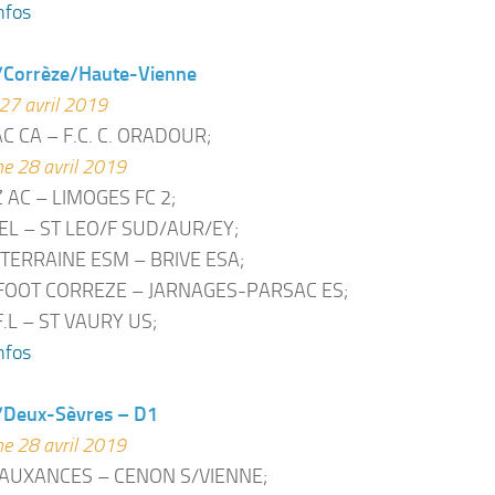
nfos
/Corrèze/Haute-Vienne
27 avril 2019
 CA – F.C. C. ORADOUR;
e 28 avril 2019
 AC – LIMOGES FC 2;
EL – ST LEO/F SUD/AUR/EY;
TERRAINE ESM – BRIVE ESA;
FOOT CORREZE – JARNAGES-PARSAC ES;
F.L – ST VAURY US;
nfos
/Deux-Sèvres – D1
e 28 avril 2019
AUXANCES – CENON S/VIENNE;