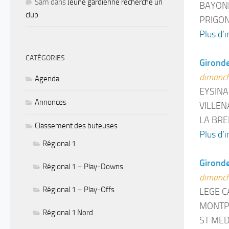
Sam
dans
Jeune gardienne recherche un
BAYONN
club
PRIGON
Plus d’i
CATÉGORIES
Girond
dimanch
Agenda
EYSINA
Annonces
VILLEN
LA BRE
Classement des buteuses
Plus d’i
Régional 1
Girond
Régional 1 – Play-Downs
dimanch
Régional 1 – Play-Offs
LEGE C
MONTP
Régional 1 Nord
ST MED