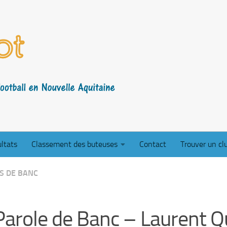
ltats
Classement des buteuses
Contact
Trouver un cl
S DE BANC
Parole de Banc – Laurent Q