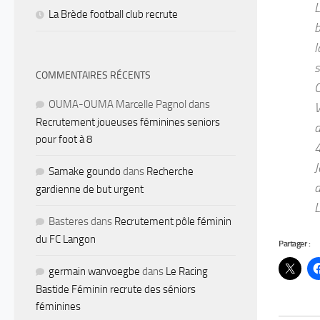
L
La Brède football club recrute
b
l
s
COMMENTAIRES RÉCENTS
O
OUMA-OUMA Marcelle Pagnol
dans
V
Recrutement joueuses féminines seniors
d
pour foot à 8
4
J
Samake goundo
dans
Recherche
d
gardienne de but urgent
L
Basteres
dans
Recrutement pôle féminin
du FC Langon
Partager :
germain wanvoegbe
dans
Le Racing
Bastide Féminin recrute des séniors
féminines