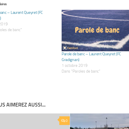
laires
banc – Laurent Queyret (FC
)
 2019
oles de banc"
Parole de banc – Laurent Queyret (FC
Gradignan)
1 octobre 2019
Dans "Paroles de banc"
S AIMEREZ AUSSI...
0