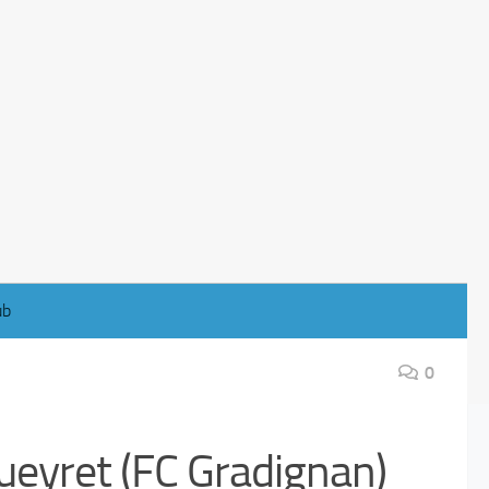
ub
0
ueyret (FC Gradignan)