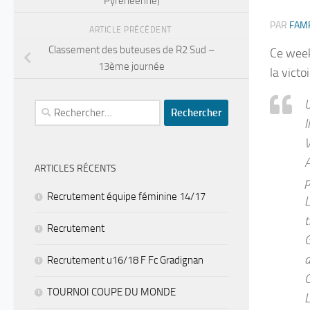
Pyrénéenne)
PAR
FAM
ARTICLE PRÉCÉDENT
Classement des buteuses de R2 Sud –
Ce week
13ème journée
la victo
U
Rechercher :
I
V
A
ARTICLES RÉCENTS
p
Recrutement équipe féminine 14/17
L
t
Recrutement
G
d
Recrutement u16/18 F Fc Gradignan
C
TOURNOI COUPE DU MONDE
L