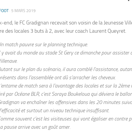
FOOT
·
5 MARS 2019
-end, le FC Gradignan recevait son voisin de la Jeunesse Vil
ire des locales 3 buts à 2, avec leur coach Laurent Queyret.
n match pauvre sur le planning technique.
l y avait du monde au stade St Gery ce dimanche pour assister a
illenave.
utant sur le plan du scénario, il aura comblé l’assistance, autant
résents dans l’assemblée ont dû s’arracher les cheveux.
’entame de match sera à l’avantage des locales et sur la 2ème 
iré par Océane BLR, c’est Soraya Boukeloua qui déviera le ballon 
radignan va enchaîner les offensives dans les 20 minutes suiv
’efficacité et surtout un niveau technique insuffisant.
omme souvent c’est les visiteuses qui vont égaliser en contre p
a pause arrive avec un goût amer.