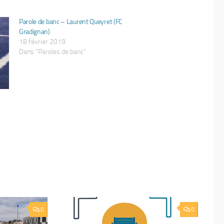
Parole de banc – Laurent Queyret (FC
Gradignan)
18 février 2019
Dans "Paroles de banc"
0
0