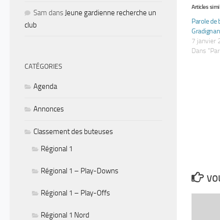
Articles simi
Sam
dans
Jeune gardienne recherche un
Parole de 
club
Gradignan
7 janvier
Dans "Par
CATÉGORIES
Agenda
Annonces
Classement des buteuses
Régional 1
Régional 1 – Play-Downs
VOU
Régional 1 – Play-Offs
Régional 1 Nord