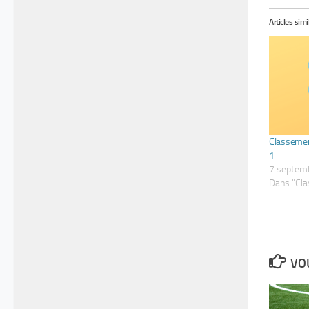
Articles simi
Classemen
1
7 septem
Dans "Cl
VOU