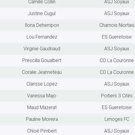
Camille Collin
ASJ Soyaux
Justine Cugul
ASJ Soyaux
Ilona Deherripon
Chamois Niortais
Lou Fernandez
ES Gueretoise
Virginie Gaudriaud
ASJ Soyaux
Prescilla Goualbert
CO La Couronne
Coralie Jeanneteau
CO La Couronne
Clarisse Lopez
ASJ Soyaux
Vanessa Majo
Poitiers 3 Cités
Maud Mazerat
ES Gueretoise
Pauline Moreira
Limoges FC
Chloé Pimbert
ASJ Soyaux