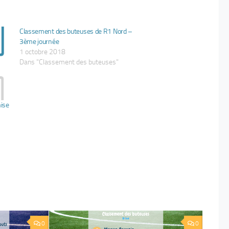
Classement des buteuses de R1 Nord –
3ème journée
1 octobre 2018
Dans "Classement des buteuses"
ise
0
0