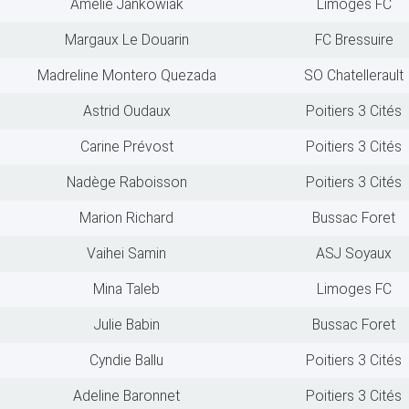
Amélie Jankowiak
Limoges FC
Margaux Le Douarin
FC Bressuire
Madreline Montero Quezada
SO Chatellerault
Astrid Oudaux
Poitiers 3 Cités
Carine Prévost
Poitiers 3 Cités
Nadège Raboisson
Poitiers 3 Cités
Marion Richard
Bussac Foret
Vaihei Samin
ASJ Soyaux
Mina Taleb
Limoges FC
Julie Babin
Bussac Foret
Cyndie Ballu
Poitiers 3 Cités
Adeline Baronnet
Poitiers 3 Cités