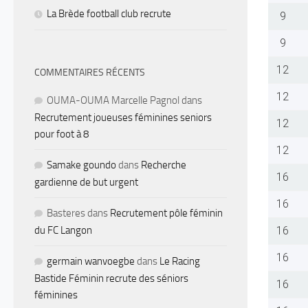
La Brède football club recrute
9
9
12
COMMENTAIRES RÉCENTS
12
OUMA-OUMA Marcelle Pagnol
dans
Recrutement joueuses féminines seniors
12
pour foot à 8
12
Samake goundo
dans
Recherche
16
gardienne de but urgent
16
Basteres
dans
Recrutement pôle féminin
16
du FC Langon
16
germain wanvoegbe
dans
Le Racing
Bastide Féminin recrute des séniors
16
féminines