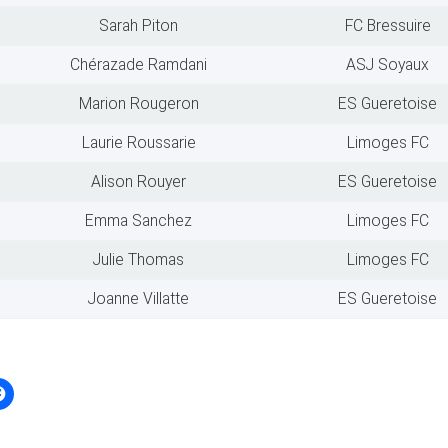
Sarah Piton
FC Bressuire
Chérazade Ramdani
ASJ Soyaux
Marion Rougeron
ES Gueretoise
Laurie Roussarie
Limoges FC
Alison Rouyer
ES Gueretoise
Emma Sanchez
Limoges FC
Julie Thomas
Limoges FC
Joanne Villatte
ES Gueretoise