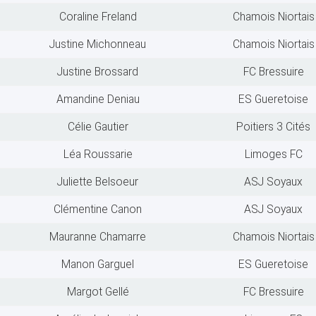
Coraline Freland
Chamois Niortais
Justine Michonneau
Chamois Niortais
Justine Brossard
FC Bressuire
Amandine Deniau
ES Gueretoise
Célie Gautier
Poitiers 3 Cités
Léa Roussarie
Limoges FC
Juliette Belsoeur
ASJ Soyaux
Clémentine Canon
ASJ Soyaux
Mauranne Chamarre
Chamois Niortais
Manon Garguel
ES Gueretoise
Margot Gellé
FC Bressuire