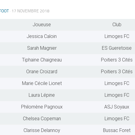
FOOT
·
17 NOVEMBRE 2018
Joueuse
Club
Jessica Caloin
Limoges FC
Sarah Magnier
ES Gueretoise
Tiphaine Chaigneau
Poitiers 3 Cités
Orane Croizard
Poitiers 3 Cités
Marie Cécile Lionet
Limoges FC
Laura Lépine
Limoges FC
Philomène Pagnoux
ASJ Soyaux
Chelsea Copeman
Limoges FC
Clarisse Delannoy
Bussac Foret