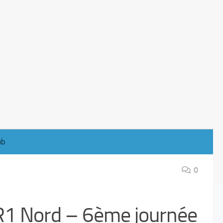
ub
0
R1 Nord – 6ème journée