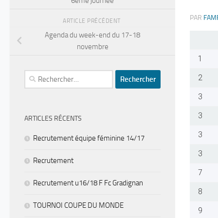
6ème journée
PAR
FAM
ARTICLE PRÉCÉDENT
Agenda du week-end du 17-18
novembre
1
Rechercher :
2
3
3
ARTICLES RÉCENTS
3
Recrutement équipe féminine 14/17
3
Recrutement
7
Recrutement u16/18 F Fc Gradignan
8
TOURNOI COUPE DU MONDE
9