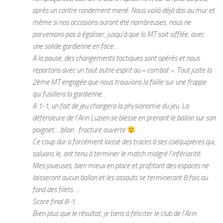
après un contre rondement mené. Nous voilà déjà dos au mur et
même si nos occasions auront été nombreuses, nous ne
parvenions pas à égaliser, jusqu’à que la MT soit sifflée, avec
une solide gardienne en face…
A la pause, des changements tactiques sont opérés et nous
repartons avec un tout autre esprit au « combat ». Tout juste la
2ème MT engagée que nous trouvions la faille sur une frappe
qui fusillera la gardienne…
A 1-1, un fait de jeu changera la physionomie du jeu. La
défenseure de l’Arin Luzien se blesse en prenant le ballon sur son
poignet… bilan : fracture ouverte
Ce coup dur a forcément laissé des traces à ses coéquipières qui,
saluons le, ont tenu à terminer le match malgré l’infériorité.
Mes joueuses, bien mieux en place et profitant des espaces ne
laisseront aucun ballon et les assauts se termineront 8 fois au
fond des filets….
Score final 8-1.
Bien plus que le résultat, je tiens à féliciter le club de l’Arin