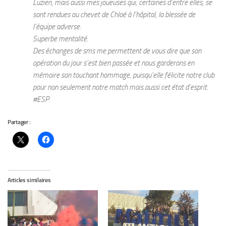
Luzien, mais aussi mes joueuses qui, certaines d’entre elles, se
sont rendues au chevet de Chloé à l’hôpital, la blessée de
l’équipe adverse.
Superbe mentalité.
Des échanges de sms me permettent de vous dire que son
opération du jour s’est bien passée et nous garderons en
mémoire son touchant hommage, puisqu’elle félicite notre club
pour non seulement notre match mais aussi cet état d’esprit.
#ESP
Partager :
Articles similaires