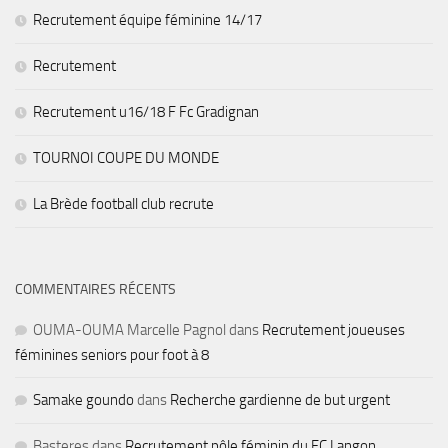
Recrutement équipe féminine 14/17
Recrutement
Recrutement u16/18 F Fc Gradignan
TOURNOI COUPE DU MONDE
La Brède football club recrute
COMMENTAIRES RÉCENTS
OUMA-OUMA Marcelle Pagnol
dans
Recrutement joueuses
féminines seniors pour foot à 8
Samake goundo
dans
Recherche gardienne de but urgent
Basteres
dans
Recrutement pôle féminin du FC Langon