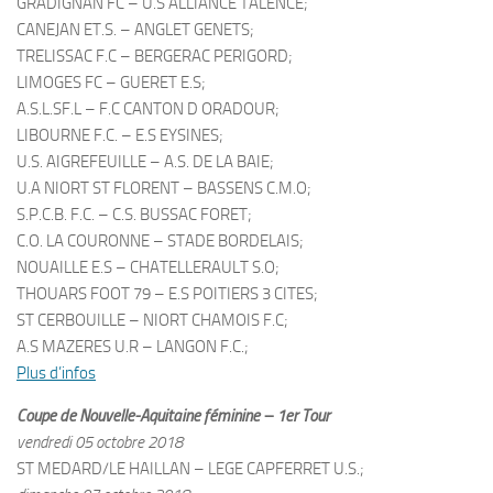
GRADIGNAN FC – U.S ALLIANCE TALENCE;
CANEJAN ET.S. – ANGLET GENETS;
TRELISSAC F.C – BERGERAC PERIGORD;
LIMOGES FC – GUERET E.S;
A.S.L.SF.L – F.C CANTON D ORADOUR;
LIBOURNE F.C. – E.S EYSINES;
U.S. AIGREFEUILLE – A.S. DE LA BAIE;
U.A NIORT ST FLORENT – BASSENS C.M.O;
S.P.C.B. F.C. – C.S. BUSSAC FORET;
C.O. LA COURONNE – STADE BORDELAIS;
NOUAILLE E.S – CHATELLERAULT S.O;
THOUARS FOOT 79 – E.S POITIERS 3 CITES;
ST CERBOUILLE – NIORT CHAMOIS F.C;
A.S MAZERES U.R – LANGON F.C.;
Plus d’infos
Coupe de Nouvelle-Aquitaine féminine – 1er Tour
vendredi 05 octobre 2018
ST MEDARD/LE HAILLAN – LEGE CAPFERRET U.S.;