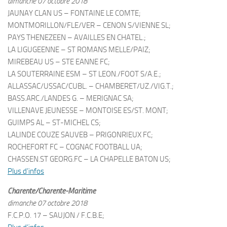
dimanche 07 octobre 2018
JAUNAY CLAN US – FONTAINE LE COMTE;
MONTMORILLON/FLE/VER – CENON S/VIENNE SL;
PAYS THENEZEEN – AVAILLES EN CHATEL.;
LA LIGUGEENNE – ST ROMANS MELLE/PAIZ;
MIREBEAU US – STE EANNE FC;
LA SOUTERRAINE ESM – ST LEON./FOOT S/A.E.;
ALLASSAC/USSAC/CUBL. – CHAMBERET/UZ./VIG.T.;
BASS.ARC./LANDES G. – MERIGNAC SA;
VILLENAVE JEUNESSE – MONTOISE ES/ST. MONT;
GUIMPS AL – ST-MICHEL CS;
LALINDE COUZE SAUVEB – PRIGONRIEUX FC;
ROCHEFORT FC – COGNAC FOOTBALL UA;
CHASSEN.ST GEORG.FC – LA CHAPELLE BATON US;
Plus d’infos
Charente/Charente-Maritime
dimanche 07 octobre 2018
F.C.P.O. 17 – SAUJON / F.C.B.E;