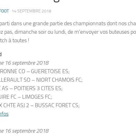
FOOT
·
14 SEPTEMBRE 2018
eparti dans une grande partie des championnats dont nos cha
ez pas, dimanche soir ou lundi, de m’envoyer vos buteuses po
ch à toutes !
d
he 16 septembre 2018
RONNE CO – GUERETOISE ES;
LERAULT SO – NIORT CHAMOIS FC;
 AS – POITIERS 3 CITES ES;
IRE FC – LIMOGES FC;
 CHTE ASJ 2 – BUSSAC FORET CS;
nfos
he 16 septembre 2018