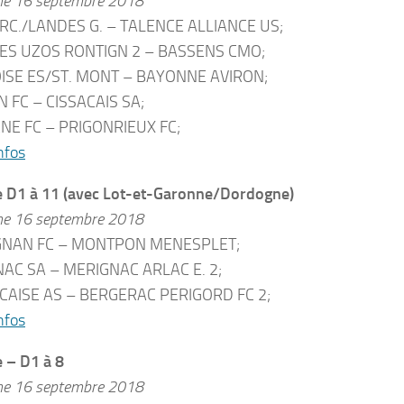
he 16 septembre 2018
RC./LANDES G. – TALENCE ALLIANCE US;
S UZOS RONTIGN 2 – BASSENS CMO;
SE ES/ST. MONT – BAYONNE AVIRON;
 FC – CISSACAIS SA;
NE FC – PRIGONRIEUX FC;
nfos
e D1 à 11 (avec Lot-et-Garonne/Dordogne)
he 16 septembre 2018
GNAN FC – MONTPON MENESPLET;
AC SA – MERIGNAC ARLAC E. 2;
AISE AS – BERGERAC PERIGORD FC 2;
nfos
 – D1 à 8
he 16 septembre 2018