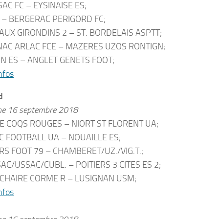
SAC FC – EYSINAISE ES;
 – BERGERAC PERIGORD FC;
UX GIRONDINS 2 – ST. BORDELAIS ASPTT;
AC ARLAC FCE – MAZERES UZOS RONTIGN;
N ES – ANGLET GENETS FOOT;
nfos
d
he 16 septembre 2018
 COQS ROUGES – NIORT ST FLORENT UA;
 FOOTBALL UA – NOUAILLE ES;
S FOOT 79 – CHAMBERET/UZ./VIG.T.;
AC/USSAC/CUBL. – POITIERS 3 CITES ES 2;
CHAIRE CORME R – LUSIGNAN USM;
nfos