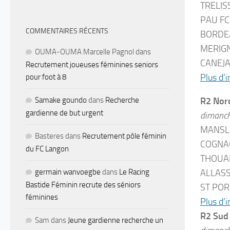
TRELIS
PAU FC
COMMENTAIRES RÉCENTS
BORDEA
MERIGN
OUMA-OUMA Marcelle Pagnol
dans
CANEJA
Recrutement joueuses féminines seniors
Plus d’i
pour foot à 8
Samake goundo
dans
Recherche
R2 Nor
gardienne de but urgent
dimanc
MANSLE
Basteres
dans
Recrutement pôle féminin
COGNAC
du FC Langon
THOUAR
germain wanvoegbe
dans
Le Racing
ALLASS
Bastide Féminin recrute des séniors
ST POR
féminines
Plus d’i
R2 Sud
Sam
dans
Jeune gardienne recherche un