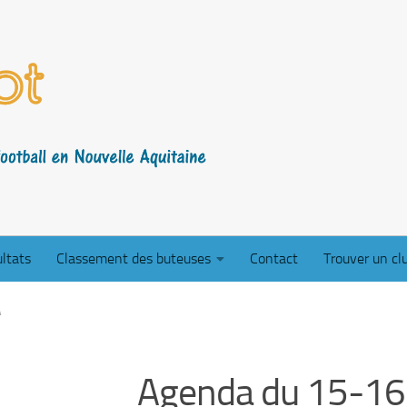
ltats
Classement des buteuses
Contact
Trouver un cl
A
Agenda du 15-16