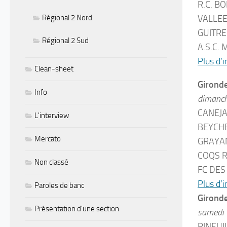
R.C. B
Régional 2 Nord
VALLEE
GUITRE
Régional 2 Sud
A.S.C.
Plus d’i
Clean-sheet
Gironde
Info
dimanc
CANEJA
L'interview
BEYCHE
Mercato
GRAYAN
COQS R
Non classé
FC DES
Plus d’i
Paroles de banc
Gironde
Présentation d'une section
samedi
PINEUI