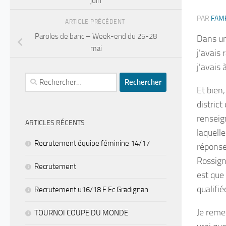
juin
PAR
FAM
ARTICLE PRÉCÉDENT
Paroles de banc – Week-end du 25-28
Dans un
mai
j’avais 
j’avais 
Rechercher :
Et bien,
distric
renseig
ARTICLES RÉCENTS
laquelle
Recrutement équipe féminine 14/17
réponse,
Rossigno
Recrutement
est que
qualifié
Recrutement u16/18 F Fc Gradignan
Je remer
TOURNOI COUPE DU MONDE