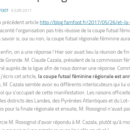
FOOT
·
9 JUIN 2017
 précédent article
http://blog.famfoot.fr/2017/05/26/et-la
raconté l’organisation pas très réussie de la coupe futsal fémi
à savoir si, oui ou non, la coupe futsal régionale féminine aurai
 enfin, on a une réponse ! Hier soir avait lieu la réunion de f
t de Gironde. M. Claude Cazala, président de la commission fé
né auprès de la ligue afin de nous donner une réponse. Comm
 j’écris cet article,
la coupe futsal féminine régionale est an
 M. Cazala semble avoir eu différents interlocuteurs qui lui o
l qui s’occupait de cette manifestation. Les raisons officiell
 les districts des Landes, des Pyrénées Atlantiques et du L
es pour la finale régionale et ensuite, M. Rossignol n’avait pa
cie M. Rossignol d’avoir répondu à M. Cazala, plutôt qu’à moi 