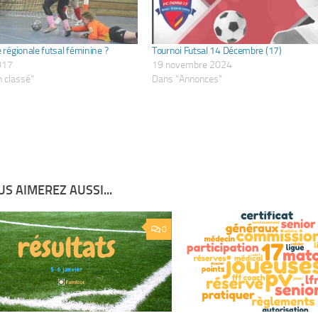
e régionale futsal féminine ?
Tournoi Futsal 14 Décembre (17)
017
19 novembre 2024
 classé"
Dans "Annonces"
S AIMEREZ AUSSI...
0