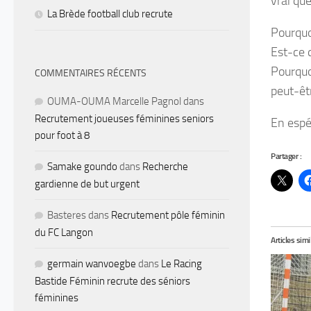
vrai que
La Brède football club recrute
Pourquo
Est-ce q
Pourquo
COMMENTAIRES RÉCENTS
peut-êtr
OUMA-OUMA Marcelle Pagnol
dans
Recrutement joueuses féminines seniors
En espér
pour foot à 8
Partager :
Samake goundo
dans
Recherche
gardienne de but urgent
Basteres
dans
Recrutement pôle féminin
du FC Langon
Articles simi
germain wanvoegbe
dans
Le Racing
Bastide Féminin recrute des séniors
féminines