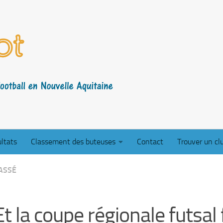
ltats
Classement des buteuses
Contact
Trouver un cl
ASSÉ
Et la coupe régionale futsal 