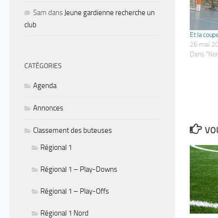
Sam
dans
Jeune gardienne recherche un
club
Et la coup
26 mai 2
Dans "Non
CATÉGORIES
Agenda
Annonces
VOU
Classement des buteuses
Régional 1
Régional 1 – Play-Downs
Régional 1 – Play-Offs
Régional 1 Nord