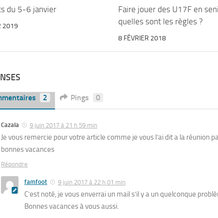
s du 5-6 janvier
Faire jouer des U17F en seni
quelles sont les règles ?
R 2019
8 FÉVRIER 2018
ONSES
mentaires
2
Pings
0
Cazala
9 juin 2017 à 21 h 59 min
Je vous remercie pour votre article comme je vous l’ai dit a la réunion p
bonnes vacances
Répondre
famfoot
9 juin 2017 à 22 h 01 min
C’est noté, je vous enverrai un mail s’il y a un quelconque probl
Bonnes vacances à vous aussi.