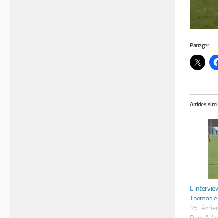
Partager :
Articles simi
L’intervie
Thomasié
15 févrie
Dans "L'i