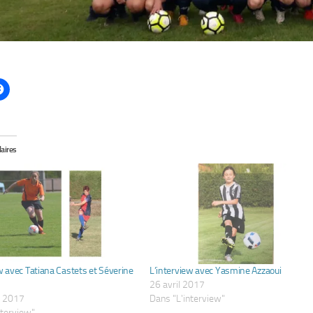
laires
w avec Tatiana Castets et Séverine
L’interview avec Yasmine Azzaoui
26 avril 2017
r 2017
Dans "L'interview"
nterview"