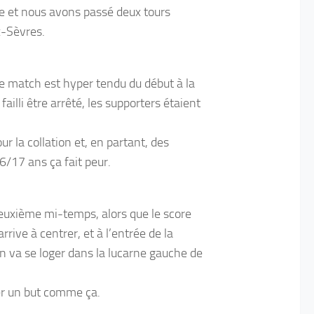
fie et nous avons passé deux tours
x-Sèvres.
, le match est hyper tendu du début à la
illi être arrêté, les supporters étaient
r la collation et, en partant, des
6/17 ans ça fait peur.
euxième mi-temps, alors que le score
rive à centrer, et à l’entrée de la
lon va se loger dans la lucarne gauche de
uer un but comme ça.