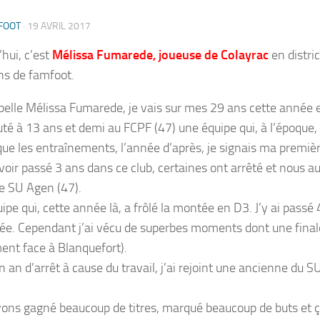
FOOT
·
19 AVRIL 2017
’hui, c’est
Mélissa Fumarede, joueuse de Colayrac
en distri
ns de famfoot.
pelle Mélissa Fumarede, je vais sur mes 29 ans cette année et 
buté à 13 ans et demi au FCPF (47) une équipe qui, à l’époque
que les entraînements, l’année d’après, je signais ma premièr
voir passé 3 ans dans ce club, certaines ont arrêté et nous a
le SU Agen (47).
pe qui, cette année là, a frôlé la montée en D3. J’y ai passé 
ée. Cependant j’ai vécu de superbes moments dont une final
ent face à Blanquefort).
n an d’arrêt à cause du travail, j’ai rejoint une ancienne du 
ons gagné beaucoup de titres, marqué beaucoup de buts et ç