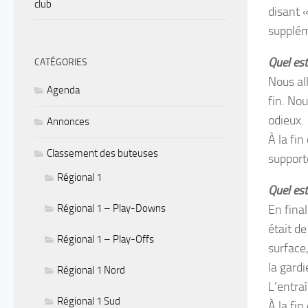
club
disant 
supplém
Quel est
CATÉGORIES
Nous all
Agenda
fin. No
odieux.
Annonces
À la fi
Classement des buteuses
support
Régional 1
Quel est
Régional 1 – Play-Downs
En fina
était de
Régional 1 – Play-Offs
surface,
la gard
Régional 1 Nord
L’entra
Régional 1 Sud
À la fin