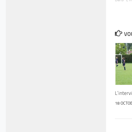
VOU
L’inter
18 OCTO