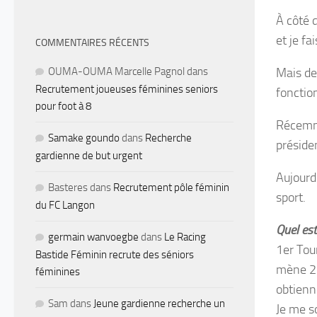
À côté d
et je fa
COMMENTAIRES RÉCENTS
OUMA-OUMA Marcelle Pagnol
dans
Mais de
Recrutement joueuses féminines seniors
fonctio
pour foot à 8
Récemme
Samake goundo
dans
Recherche
présiden
gardienne de but urgent
Aujourd’
Basteres
dans
Recrutement pôle féminin
sport.
du FC Langon
Quel est
germain wanvoegbe
dans
Le Racing
1er Tou
Bastide Féminin recrute des séniors
mène 2-
féminines
obtienne
Sam
dans
Jeune gardienne recherche un
Je me s