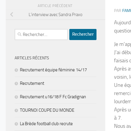
ARTICLE PRÉCÉDENT
PAR
FAM
L’interview avec Sandra Praxo
Aujourd
questio
Rechercher :
Je m’ap
J’ai dé
ARTICLES RÉCENTS
faisais 
Après a
Recrutement équipe féminine 14/17
voisin, 
Recrutement
Une équi
remerci
Recrutement u16/18 F Fc Gradignan
lourdem
Après u
TOURNOI COUPE DU MONDE
à 7.
La Brède football club recrute
Nous av