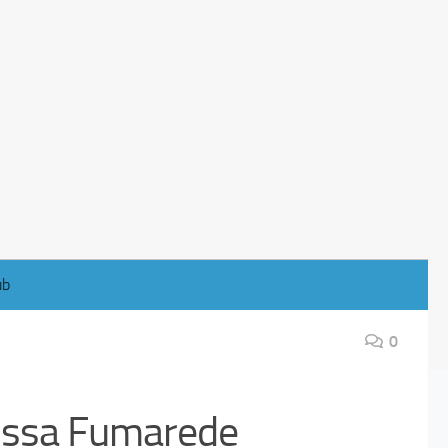
ub
0
lissa Fumarede