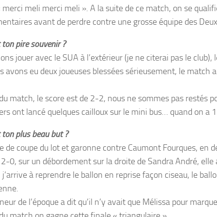
« merci meli merci meli ». A la suite de ce match, on se quali
entaires avant de perdre contre une grosse équipe des Deu
 ton pire souvenir ?
ons jouer avec le SUA à l’extérieur (je ne citerai pas le club)
us avons eu deux joueuses blessées sérieusement, le match a fa
n du match, le score est de 2-2, nous ne sommes pas restés pou
ers ont lancé quelques cailloux sur le mini bus… quand on a 1
 ton plus beau but ?
le de coupe du lot et garonne contre Caumont Fourques, en d
 2-0, sur un débordement sur la droite de Sandra André, elle ar
 j’arrive à reprendre le ballon en reprise façon ciseau, le bal
ienne.
îneur de l’époque a dit qu’il n’y avait que Mélissa pour marq
 du match on gagne cette finale « triangulaire ».