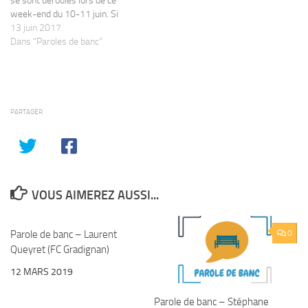
se sont déroulés lors de ce
week-end du 10-11 juin. Si
vous êtes un(e) coach
13 juin 2017
intéressé(e) (ou une joueuse)
Dans "Paroles de banc"
pour apparaître dans cette
rubrique, vous pouvez envoyer
votre parole de banc via le
lien http://blog.famfoot.fr/envoyer-
une-parole-de-banc Coupe
PARTAGER
U17F…
VOUS AIMEREZ AUSSI...
Parole de banc – Laurent
0
0
Queyret (FC Gradignan)
12 MARS 2019
Parole de banc – Stéphane