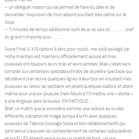
– un délégué maison qui se permet de faire du zèle et de
demander l’expulsion de mon adjoint pourtant très calme sur le
coup.
– 7 minutes de temps additionnel sorti de je ne sais où…………..bref
du grand n’importe quoi………..
Score Final 3-3 (5 cartons à zéro pour nous) , me voilà soulagé car
notre maintien est maintenu officiellement assuré et mes
joueuses ont toujours leurs bras et leurs jambes. Mais c’était sans
compter sur certain(e)s spectateur(rice)s de ce piètre spectacle qui
décidèrent d’en écrire quelques lignes à leur tour en insultant mes
joueuses au retour au vestiaire, en jetant quelques cailloux et allant
même pour une ex-joueuse (hein Nouhra !!!) mettre une « droite »
à une Angloye dans le couloir. PATHETIQUE…..
Bref, un match que je considère comme une victoire au vu des
différents scénarios et image sympa à la fin avec quelques
joueuses de Talence (courage Sonia et bon rétablissement) qui
sont venus s’excuser du comportement de certaines coéquipières
et qui ELLES étaient venus jouer un match de foot , un vrai.