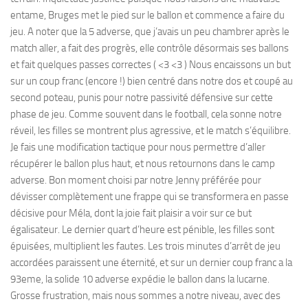
entame, Bruges met le pied sur le ballon et commence a faire du
jeu. A noter que la 5 adverse, que j’avais un peu chambrer après le
match aller, a fait des progrès, elle contrôle désormais ses ballons
et fait quelques passes correctes ( <3 <3 ) Nous encaissons un but
sur un coup franc (encore !) bien centré dans notre dos et coupé au
second poteau, punis pour notre passivité défensive sur cette
phase de jeu. Comme souvent dans le football, cela sonne notre
réveil, les filles se montrent plus agressive, et le match s’équilibre.
Je fais une modification tactique pour nous permettre d’aller
récupérer le ballon plus haut, et nous retournons dans le camp
adverse. Bon moment choisi par notre Jenny préférée pour
dévisser complètement une frappe qui se transformera en passe
décisive pour Méla, dont la joie fait plaisir a voir sur ce but
égalisateur. Le dernier quart d’heure est pénible, les filles sont
épuisées, multiplient les fautes. Les trois minutes d’arrêt de jeu
accordées paraissent une éternité, et sur un dernier coup franc a la
93eme, la solide 10 adverse expédie le ballon dans la lucarne.
Grosse frustration, mais nous sommes a notre niveau, avec des