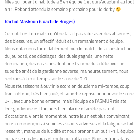
filles qui jouent d’habitude a 8 en équipe C et qui s’adaptent au foot
a 11. Rebond attendu la semaine prochaine pour le derby
Rachid Maskouri (Coach de Bruges)
Ce match est un match qu’il ne fallait pas rater avec des absences,
des blessures, un effectif réduit et un remaniement d’équipe.
Nous entamons formidablement bien le match, de la construction,
du jeu posé, des décalages, des duels gagnés, une nette
domination, des occasions dont une franche de la tête avec un
superbe arrêt de la gardienne adverse, malheureusement, nous
rentrons à la mi-temps sur le score de 0-0.
Nous réussissons à ouvrir le score en deuxième mi-temps, coup
franc obtenu, très bien joué, et superbe reprise pour ouvrir le score
0-1, avec une bonne entame, mais l’équipe de l’ASMUR résiste,
leur gardienne est toujours bien placée et arrête pas mal
d’occasions. Vient le moment où notre jeu n’est plus convaincant,
nous commençons à subir les assauts adverses et la fatigue se fait
ressentir, manque de lucidité et nous prenons un but 1-1. L’équipe
ne baisse pas les bras et continue à attaquer. Nous entrons dans