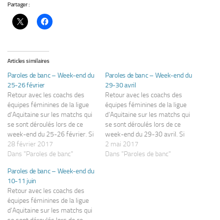
Partager :
Articles similaires
Paroles de banc – Week-end du
Paroles de banc – Week-end du
25-26 février
29-30 avril
Retour avec les coachs des
Retour avec les coachs des
équipes féminines de la ligue
équipes féminines de la ligue
d’Aquitaine sur les matchs qui
d’Aquitaine sur les matchs qui
se sont déroulés lors de ce
se sont déroulés lors de ce
week-end du 25-26 février. Si
week-end du 29-30 avril. Si
vous êtes un(e) coach
28 février 2017
vous êtes un(e) coach
2 mai 2017
intéressé(e) (ou une joueuse)
Dans "Paroles de banc"
intéressé(e) (ou une joueuse)
Dans "Paroles de banc"
pour apparaître dans cette
pour apparaître dans cette
Paroles de banc – Week-end du
rubrique, merci de me
rubrique, merci de me
10-11 juin
contacter par mail à
contacter par mail à
Retour avec les coachs des
marion@famfoot.fr. Division
marion@famfoot.fr.
équipes féminines de la ligue
Honneur Régionale…
Promotion d'Honneur
d’Aquitaine sur les matchs qui
Régionale…