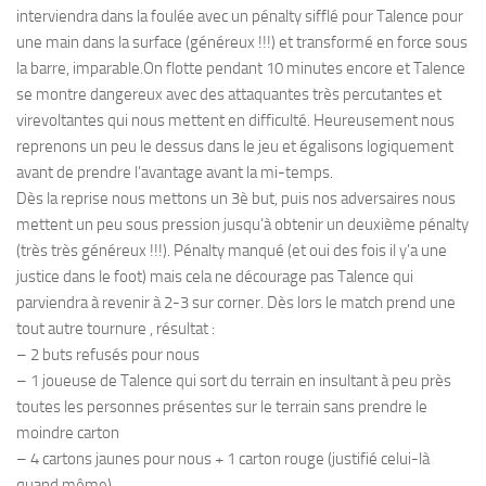
interviendra dans la foulée avec un pénalty sifflé pour Talence pour
une main dans la surface (généreux !!!) et transformé en force sous
la barre, imparable.On flotte pendant 10 minutes encore et Talence
se montre dangereux avec des attaquantes très percutantes et
virevoltantes qui nous mettent en difficulté. Heureusement nous
reprenons un peu le dessus dans le jeu et égalisons logiquement
avant de prendre l’avantage avant la mi-temps.
Dès la reprise nous mettons un 3è but, puis nos adversaires nous
mettent un peu sous pression jusqu’à obtenir un deuxième pénalty
(très très généreux !!!). Pénalty manqué (et oui des fois il y’a une
justice dans le foot) mais cela ne décourage pas Talence qui
parviendra à revenir à 2-3 sur corner. Dès lors le match prend une
tout autre tournure , résultat :
– 2 buts refusés pour nous
– 1 joueuse de Talence qui sort du terrain en insultant à peu près
toutes les personnes présentes sur le terrain sans prendre le
moindre carton
– 4 cartons jaunes pour nous + 1 carton rouge (justifié celui-là
quand même)