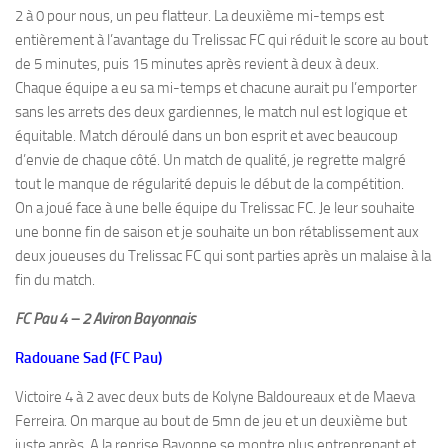
2 à 0 pour nous, un peu flatteur. La deuxième mi-temps est
entièrement à l’avantage du Trelissac FC qui réduit le score au bout
de 5 minutes, puis 15 minutes après revient à deux à deux.
Chaque équipe a eu sa mi-temps et chacune aurait pu l’emporter
sans les arrets des deux gardiennes, le match nul est logique et
équitable. Match déroulé dans un bon esprit et avec beaucoup
d’envie de chaque côté. Un match de qualité, je regrette malgré
tout le manque de régularité depuis le début de la compétition.
On a joué face à une belle équipe du Trelissac FC. Je leur souhaite
une bonne fin de saison et je souhaite un bon rétablissement aux
deux joueuses du Trelissac FC qui sont parties après un malaise à la
fin du match.
FC Pau 4 – 2 Aviron Bayonnais
Radouane Sad (FC Pau)
Victoire 4 à 2 avec deux buts de Kolyne Baldoureaux et de Maeva
Ferreira. On marque au bout de 5mn de jeu et un deuxième but
juste après. A la reprise Bayonne se montre plus entreprenant et