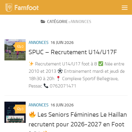
Skip to content
CATÉGORIE :
ANNONCES
ANNONCES
16 JUIN 2026
0
SPUC – Recrutement U14/U17F
Recrutement U14/U17 foot à 8
Née entre
2010 et 2013
Entrainement mardi et jeudi de
18h30 à 20h
Complexe Sportif Bellegrave,
Pessac
0762071471
ANNONCES
16 JUIN 2026
0
Les Seniors Féminines Le Haillan
recrutent pour 2026-2027 en Foot