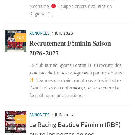
prochaine.
Équipe Seniors évoluant en
Régional 2...
ANNONCES
1 JUIN 2026
0
𝐑𝐞𝐜𝐫𝐮𝐭𝐞𝐦𝐞𝐧𝐭 𝐅é𝐦𝐢𝐧𝐢𝐧 𝐒𝐚𝐢𝐬𝐨𝐧
𝟐𝟎𝟐𝟔-𝟐𝟎𝟐𝟕
Le club Jarnac Sports Football (16) recrute des
joueuses de toutes catégories à partir de 5 ans !
Séances d’entraînement ouvertes à toutes
Débutantes ou confirmées, viens découvrir le
football dans une ambiance...
ANNONCES
1 JUIN 2026
0
Le Racing Bastide Féminin (RBF)
ouvre les portes de ses